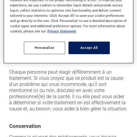
Cookies are important to the proper functioning of a site. To improve your
experience, we use cookies to remember log-in details and provide secure
il peut causer de la diarrhée;
log-in, collect statistics to optimise site functionality, and deliver content
tailored to your interests. Click 'Accept All' to save your cookie preferences
il peut donner des problèmes de digestion;
and go directly to the site. Click 'Personalize' to see a detailed description of
il peut causer des étourdissements - levez-vous
cookie types and additional preference options. For more information about
lentement et soyez prudent avant de prendre le
cookies, please see our
Privacy Statement
volant;
il peut faire augmenter la pression artérielle;
Personalize
Accept All
il peut causer des nausées ou, rarement, des
vomissements.
Chaque personne peut réagir différemment à un
traitement. Si vous croyez que ce produit est la cause
d'un problème qui vous incommode, qu'il soit
mentionné ici ou non, discutez-en avec votre
professionnel(le) de la santé. Il ou elle peut vous aider
à déterminer si votre traitement en est effectivement la
cause et, au besoin, vous aider à bien gérer la situation.
Conservation