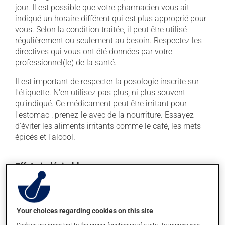
jour. Il est possible que votre pharmacien vous ait
indiqué un horaire différent qui est plus approprié pour
vous. Selon la condition traitée, il peut être utilisé
régulièrement ou seulement au besoin. Respectez les
directives qui vous ont été données par votre
professionnel(le) de la santé.
Il est important de respecter la posologie inscrite sur
l'étiquette. N'en utilisez pas plus, ni plus souvent
qu'indiqué. Ce médicament peut être irritant pour
l'estomac : prenez-le avec de la nourriture. Essayez
d'éviter les aliments irritants comme le café, les mets
épicés et l'alcool.
Effets indésirables
En plus de ses effets recherchés, ce produit peut à
l'occasion entraîner certains effets indésirables (effets
secondaires), notamment :
Your choices regarding cookies on this site
il peut provoquer des maux de ventre, des crampes;