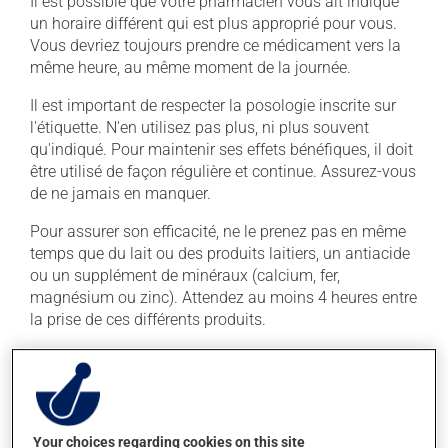
Il est possible que votre pharmacien vous ait indiqué
un horaire différent qui est plus approprié pour vous.
Vous devriez toujours prendre ce médicament vers la
même heure, au même moment de la journée.
Il est important de respecter la posologie inscrite sur
l'étiquette. N'en utilisez pas plus, ni plus souvent
qu'indiqué. Pour maintenir ses effets bénéfiques, il doit
être utilisé de façon régulière et continue. Assurez-vous
de ne jamais en manquer.
Pour assurer son efficacité, ne le prenez pas en même
temps que du lait ou des produits laitiers, un antiacide
ou un supplément de minéraux (calcium, fer,
magnésium ou zinc). Attendez au moins 4 heures entre
la prise de ces différents produits.
Effets indésirables
Ce produit est généralement bien toléré et il est rare
que des effets secondaires soient rapportés par ceux
Your choices regarding cookies on this site