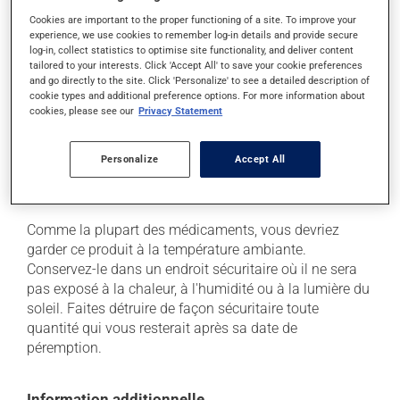
qui l'utilisent. À l'occasion, des réactions mineures
Cookies are important to the proper functioning of a site. To improve your
peuvent survenir, mais elles disparaissent d'elles-
experience, we use cookies to remember log-in details and provide secure
mêmes rapidement, sans intervention. Si vous croyez
log-in, collect statistics to optimise site functionality, and deliver content
que ce produit est la cause d'un problème qui vous
tailored to your interests. Click 'Accept All' to save your cookie preferences
and go directly to the site. Click 'Personalize' to see a detailed description of
incommode, n'hésitez pas à en parler avec vos
cookie types and additional preference options. For more information about
professionnels de la santé. Ils pourront vous aider à
cookies, please see our
Privacy Statement
déterminer si votre traitement en est la source et, au
besoin, vous aider à bien gérer la situation.
Personalize
Accept All
Conservation
Comme la plupart des médicaments, vous devriez
garder ce produit à la température ambiante.
Conservez-le dans un endroit sécuritaire où il ne sera
pas exposé à la chaleur, à l'humidité ou à la lumière du
soleil. Faites détruire de façon sécuritaire toute
quantité qui vous resterait après sa date de
péremption.
Information additionnelle