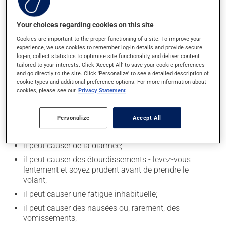
épicés et l'alcool.
La prise d'alcool peut augmenter l'effet du
Your choices regarding cookies on this site
médicament. Limitez la consommation d'alcool à une
Cookies are important to the proper functioning of a site. To improve your
prise occasionnelle de petites quantités.
experience, we use cookies to remember log-in details and provide secure
log-in, collect statistics to optimise site functionality, and deliver content
tailored to your interests. Click 'Accept All' to save your cookie preferences
Effets indésirables
and go directly to the site. Click 'Personalize' to see a detailed description of
cookie types and additional preference options. For more information about
En plus de ses effets recherchés, ce produit peut à
cookies, please see our
Privacy Statement
l'occasion entraîner certains effets indésirables (effets
secondaires), notamment :
Personalize
Accept All
il peut causer une perte de cheveux;
il peut causer de la diarrhée;
il peut causer des étourdissements - levez-vous
lentement et soyez prudent avant de prendre le
volant;
il peut causer une fatigue inhabituelle;
il peut causer des nausées ou, rarement, des
vomissements;