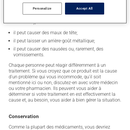
Personalize
Accept All
En plus de ses effets recherchés, ce produit peut à
l'occasion entraîner certains effets indésirables (effets
secondaires), notamment :
il peut causer des maux de tête;
il peut laisser un arrière-goût métallique;
il peut causer des nausées ou, rarement, des
vomissements.
Chaque personne peut réagir différemment à un
traitement. Si vous croyez que ce produit est la cause
d'un problème qui vous incommode, qu'il soit
mentionné ici ou non, discutez-en avec votre médecin
ou votre pharmacien. Ils peuvent vous aider à
déterminer si votre traitement en est effectivement la
cause et, au besoin, vous aider à bien gérer la situation.
Conservation
Comme la plupart des médicaments, vous devriez