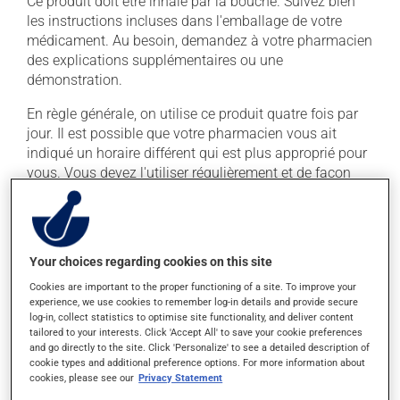
Ce produit doit être inhalé par la bouche. Suivez bien
les instructions incluses dans l'emballage de votre
médicament. Au besoin, demandez à votre pharmacien
des explications supplémentaires ou une
démonstration.
En règle générale, on utilise ce produit quatre fois par
jour. Il est possible que votre pharmacien vous ait
indiqué un horaire différent qui est plus approprié pour
vous. Vous devez l'utiliser régulièrement et de façon
continue pour maintenir ses effets bénéfiques.
Il est important de respecter la posologie inscrite sur
l'étiquette. N'en utilisez pas plus, ni plus souvent
Your choices regarding cookies on this site
qu'indiqué. Si vous oubliez de prendre une dose,
prenez-la dès que vous y pensez. S'il est presque
Cookies are important to the proper functioning of a site. To improve your
experience, we use cookies to remember log-in details and provide secure
l'heure de votre dose suivante, laissez simplement
log-in, collect statistics to optimise site functionality, and deliver content
tomber la dose oubliée. Ne doublez pas la dose
tailored to your interests. Click 'Accept All' to save your cookie preferences
suivante pour tenter de vous rattraper.
and go directly to the site. Click 'Personalize' to see a detailed description of
cookie types and additional preference options. For more information about
cookies, please see our
Privacy Statement
Effets indésirables