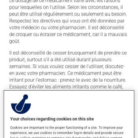
Le dosage de ce médicament varie avec les raisons
pour lesquelles on l'utilise. Selon les circonstances, il
peut être utilisé régulièrement ou seulement au besoin.
Respectez les directives qui vous ont été données par
votre médecin ou votre pharmacien. Il est déconseillé
de croquer ou écraser ce médicament, car il a mauvais
goût.
Il est déconseillé de cesser brusquement de prendre ce
produit, surtout s'il a été utilisé durant plusieurs
semaines. Si vous voulez cesser de l'utiliser, discutez-
en avec votre pharmacien. Ce médicament peut être
irritant pour l'estomac : prenez-le avec de la nourriture.
Essayez d'éviter les aliments irritants comme le café,
les mets épicés et l'alcool.
La prise d'alcool peut augmenter l'effet de ce produit. Il
est donc recommandé d'en consommer avec
modération. Afin de savoir quelle quantité d'alcool
Your choices regarding cookies on this site
vous est permise, veuillez en discuter avec votre
Cookies are important to the proper functioning of a site. To improve your
pharmacien ou votre médecin.
experience, we use cookies to remember log-in details and provide secure
log-in, collect statistics to optimise site functionality, and deliver content