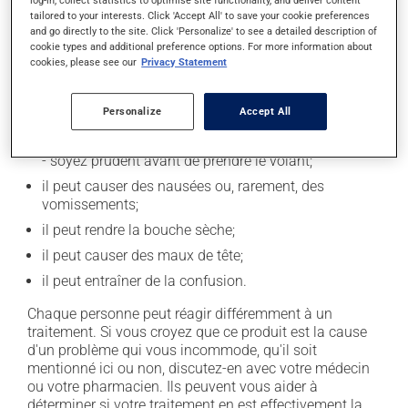
tailored to your interests. Click 'Accept All' to save your cookie preferences
and go directly to the site. Click 'Personalize' to see a detailed description of
Effets indésirables
cookie types and additional preference options. For more information about
cookies, please see our
Privacy Statement
En plus de ses effets recherchés, ce produit peut à
l'occasion entraîner certains effets indésirables (effets
secondaires), notamment :
Personalize
Accept All
il peut causer des étourdissements ou vous endormir
- soyez prudent avant de prendre le volant;
il peut causer des nausées ou, rarement, des
vomissements;
il peut rendre la bouche sèche;
il peut causer des maux de tête;
il peut entraîner de la confusion.
Chaque personne peut réagir différemment à un
traitement. Si vous croyez que ce produit est la cause
d'un problème qui vous incommode, qu'il soit
mentionné ici ou non, discutez-en avec votre médecin
ou votre pharmacien. Ils peuvent vous aider à
déterminer si votre traitement en est effectivement la