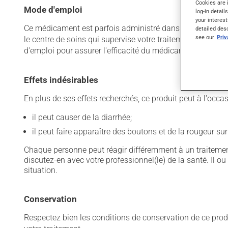
Cookies are 
Mode d'emploi
log-in detail
your interest
Ce médicament est parfois administré dans un établissemen
detailed des
see our
Pri
le centre de soins qui supervise votre traitement vous a f
d'emploi pour assurer l'efficacité du médicament et limite
Effets indésirables
En plus de ses effets recherchés, ce produit peut à l'occa
il peut causer de la diarrhée;
il peut faire apparaître des boutons et de la rougeur sur
Chaque personne peut réagir différemment à un traitement
discutez-en avec votre professionnel(le) de la santé. Il ou
situation.
Conservation
Respectez bien les conditions de conservation de ce pro