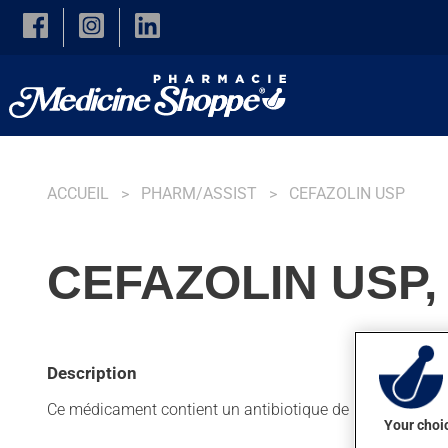
Skip to main content
ACCUEIL
PHARM/ASSIST
CEFAZOLIN USP
CEFAZOLIN USP,
Description
Ce médicament contient un antibiotique de la famille des c
Your choic