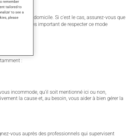
s to remember
ent tailored to
onalize' to see a
être utilisé à domicile. Si c'est le cas, assurez-vous que
kies, please
équate. Il est très important de respecter ce mode
notamment :
vous incommode, qu'il soit mentionné ici ou non,
tivement la cause et, au besoin, vous aider à bien gérer la
gnez-vous auprès des professionnels qui supervisent