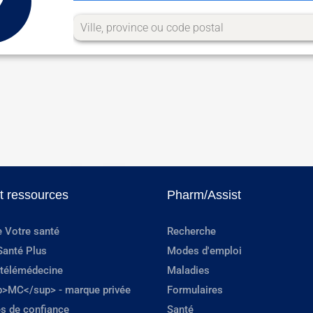
et ressources
Pharm/Assist
e Votre santé
Recherche
Santé Plus
Modes d'emploi
 télémédecine
Maladies
p>MC</sup> - marque privée
Formulaires
s de confiance
Santé