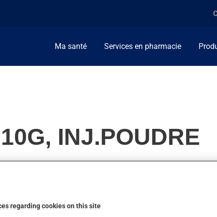
C
Ma santé
Services en pharmacie
Produ
 10G, INJ.POUDRE
éphalosporines. Habituellement, on l'utilise pour combattre les i
es regarding cookies on this site