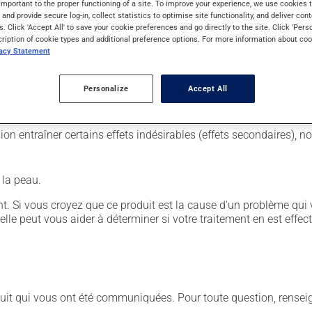
important to the proper functioning of a site. To improve your experience, we use cookie
s and provide secure log-in, collect statistics to optimise site functionality, and deliver cont
s. Click 'Accept All' to save your cookie preferences and go directly to the site. Click 'Pers
t de santé, par un médecin ou une infirmière, mais il peut aussi 
cription of cookie types and additional preference options. For more information about coo
vacy Statement
ourni toutes les instructions nécessaires à une administration ad
r ses effets secondaires.
Personalize
Accept All
sion entraîner certains effets indésirables (effets secondaires), 
 la peau.
. Si vous croyez que ce produit est la cause d'un problème qui 
 elle peut vous aider à déterminer si votre traitement en est effec
duit qui vous ont été communiquées. Pour toute question, rensei