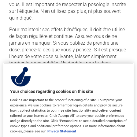
vous. Il est important de respecter la posologie inscrite
sur l'étiquette. N'en utilisez pas plus, ni plus souvent
qu'indiqué.
Pour maintenir ses effets bénéfiques, il doit être utilisé
de façon régulière et continue. Assurez-vous de ne
jamais en manquer. Si vous oubliez de prendre une
dose, prenez-la dès que vous y pensez. S'il est presque
l'heure de votre dose suivante, laissez simplement
tomber la dose oubliée. Ne doublez pas la dose
suivante pour tenter de vous rattraper.
Ce médicament peut être pris avec ou sans nourriture,
sans égard aux repas ou aux collations.
Your choices regarding cookies on this site
Cookies are important to the proper functioning of a site. To improve your
Effets indésirables
experience, we use cookies to remember log-in details and provide secure
log-in, collect statistics to optimise site functionality, and deliver content
tailored to your interests. Click 'Accept All' to save your cookie preferences
En plus de ses effets recherchés, ce produit peut à
and go directly to the site. Click 'Personalize' to see a detailed description of
l'occasion entraîner certains effets indésirables (effets
cookie types and additional preference options. For more information about
secondaires), notamment :
cookies, please see our
Privacy Statement