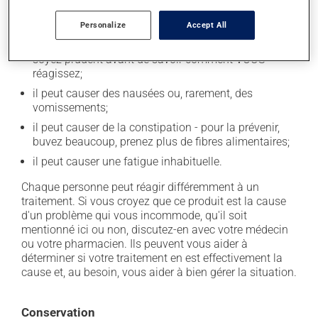
il peut causer des étourdissements - levez-vous
lentement;
Personalize
Accept All
il peut parfois endormir ou empêcher de dormir! -
soyez prudent avant de savoir comment VOUS
réagissez;
il peut causer des nausées ou, rarement, des
vomissements;
il peut causer de la constipation - pour la prévenir,
buvez beaucoup, prenez plus de fibres alimentaires;
il peut causer une fatigue inhabituelle.
Chaque personne peut réagir différemment à un
traitement. Si vous croyez que ce produit est la cause
d'un problème qui vous incommode, qu'il soit
mentionné ici ou non, discutez-en avec votre médecin
ou votre pharmacien. Ils peuvent vous aider à
déterminer si votre traitement en est effectivement la
cause et, au besoin, vous aider à bien gérer la situation.
Conservation