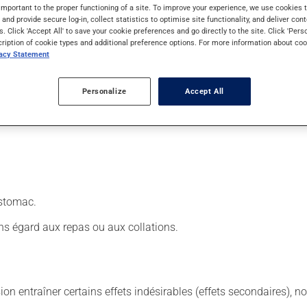
important to the proper functioning of a site. To improve your experience, we use cookie
s and provide secure log-in, collect statistics to optimise site functionality, and deliver cont
s. Click 'Accept All' to save your cookie preferences and go directly to the site. Click 'Pers
cription of cookie types and additional preference options. For more information about coo
 Il est possible que votre pharmacien vous ait indiqué un horaire 
vacy Statement
Personalize
Accept All
iquette. N'en utilisez pas plus, ni plus souvent qu'indiqué. Vous de
'estomac.
ns égard aux repas ou aux collations.
sion entraîner certains effets indésirables (effets secondaires), 