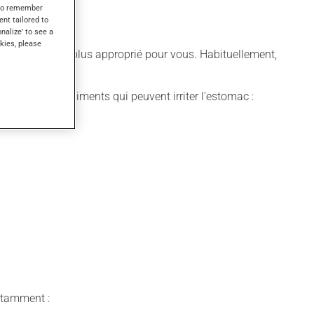
s to remember
ent tailored to
onalize' to see a
kies, please
différent qui est plus approprié pour vous. Habituellement,
vez éviter les aliments qui peuvent irriter l'estomac :
notamment :