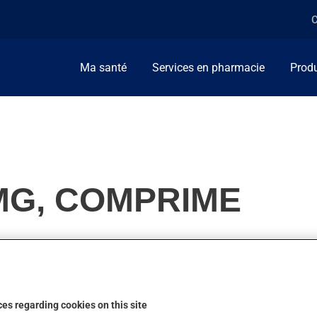
C
Ma santé
Services en pharmacie
Produ
MG, COMPRIME
. Habituellement, on l'utilise pour soulager les problèmes de br
es heures.
es regarding cookies on this site