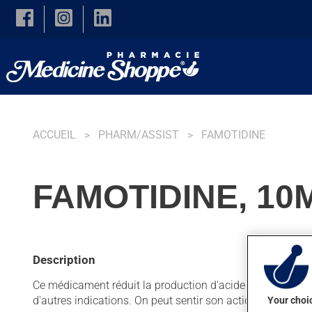
Skip to main content
ACCUEIL
PHARM/ASSIST
FAMOTIDINE
FAMOTIDINE, 10
Description
Ce médicament réduit la production d'acide dans l'estomac
d'autres indications. On peut sentir son action en quelqu
Your choic