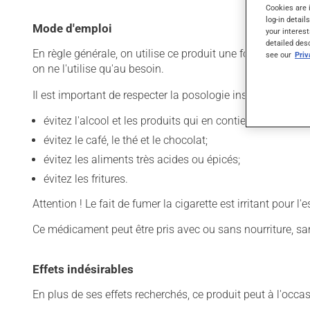
Cookies are 
log-in detail
Mode d'emploi
your interest
detailed des
En règle générale, on utilise ce produit une fois par jour.
see our
Pri
on ne l'utilise qu'au besoin.
Il est important de respecter la posologie inscrite sur l'ét
évitez l'alcool et les produits qui en contiennent;
évitez le café, le thé et le chocolat;
évitez les aliments très acides ou épicés;
évitez les fritures.
Attention ! Le fait de fumer la cigarette est irritant pour l
Ce médicament peut être pris avec ou sans nourriture, sa
Effets indésirables
En plus de ses effets recherchés, ce produit peut à l'occa