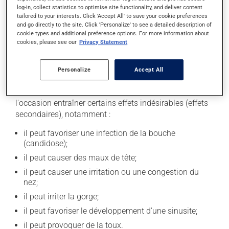
log-in, collect statistics to optimise site functionality, and deliver content
vous y pensez. S'il est presque l'heure de votre dose
tailored to your interests. Click 'Accept All' to save your cookie preferences
suivante, laissez simplement tomber la dose oubliée.
and go directly to the site. Click 'Personalize' to see a detailed description of
Ne doublez pas la dose suivante pour tenter de vous
cookie types and additional preference options. For more information about
cookies, please see our
Privacy Statement
rattraper.
Personalize
Accept All
Effets indésirables
En plus de ses effets recherchés, ce produit peut à
l'occasion entraîner certains effets indésirables (effets
secondaires), notamment :
il peut favoriser une infection de la bouche
(candidose);
il peut causer des maux de tête;
il peut causer une irritation ou une congestion du
nez;
il peut irriter la gorge;
il peut favoriser le développement d'une sinusite;
il peut provoquer de la toux.