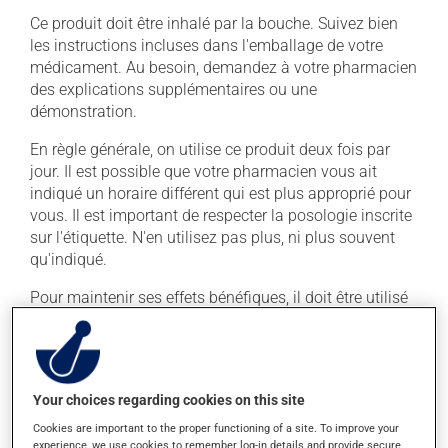
Ce produit doit être inhalé par la bouche. Suivez bien
les instructions incluses dans l'emballage de votre
médicament. Au besoin, demandez à votre pharmacien
des explications supplémentaires ou une
démonstration.
En règle générale, on utilise ce produit deux fois par
jour. Il est possible que votre pharmacien vous ait
indiqué un horaire différent qui est plus approprié pour
vous. Il est important de respecter la posologie inscrite
sur l'étiquette. N'en utilisez pas plus, ni plus souvent
qu'indiqué.
Pour maintenir ses effets bénéfiques, il doit être utilisé
de façon régulière et continue. Assurez-vous de ne
jamais en manquer. L'utilisation de ce médicament
peut entraîner une irritation de la gorge et de la toux.
Vous pouvez éviter cela en vous rinçant bien la bouche
Your choices regarding cookies on this site
après chaque dose.
Cookies are important to the proper functioning of a site. To improve your
Si vous oubliez de prendre une dose, prenez-la dès que
experience, we use cookies to remember log-in details and provide secure