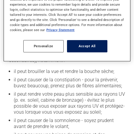
experience, we use cookies to remember log-in details and provide secure
est donc recommandé d'éviter de prendre de l'alcool ou
log-in, collect statistics to optimise site functionality, and deliver content
des produits qui en contiennent pendant que vous
tailored to your interests. Click 'Accept All' to save your cookie preferences
utilisez ce médicament.
and go directly to the site. Click 'Personalize' to see a detailed description of
cookie types and additional preference options. For more information about
cookies, please see our
Privacy Statement
Effets indésirables
Personalize
Accept All
En plus de ses effets recherchés, ce produit peut à
l'occasion entraîner certains effets indésirables (effets
secondaires), notamment :
il peut brouiller la vue et rendre la bouche sèche;
il peut causer de la constipation - pour la prévenir,
buvez beaucoup, prenez plus de fibres alimentaires;
il peut rendre votre peau plus sensible aux rayons UV
(p. ex. soleil, cabine de bronzage) - évitez le plus
possible de vous exposer aux rayons UV et protégez-
vous lorsque vous vous exposez au soleil;
il peut causer de la somnolence - soyez prudent
avant de prendre le volant;