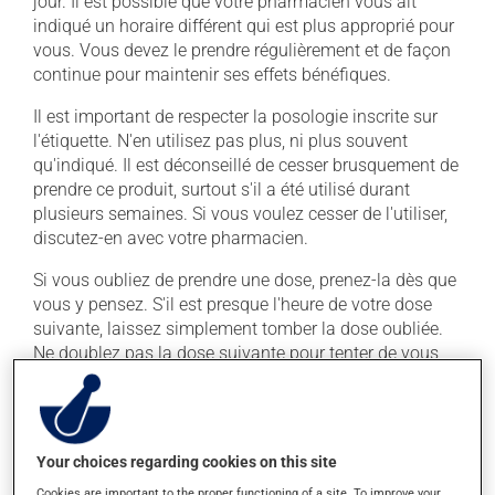
jour. Il est possible que votre pharmacien vous ait
indiqué un horaire différent qui est plus approprié pour
vous. Vous devez le prendre régulièrement et de façon
continue pour maintenir ses effets bénéfiques.
Il est important de respecter la posologie inscrite sur
l'étiquette. N'en utilisez pas plus, ni plus souvent
qu'indiqué. Il est déconseillé de cesser brusquement de
prendre ce produit, surtout s'il a été utilisé durant
plusieurs semaines. Si vous voulez cesser de l'utiliser,
discutez-en avec votre pharmacien.
Si vous oubliez de prendre une dose, prenez-la dès que
vous y pensez. S'il est presque l'heure de votre dose
suivante, laissez simplement tomber la dose oubliée.
Ne doublez pas la dose suivante pour tenter de vous
rattraper. Ce médicament peut être irritant pour
l'estomac : prenez-le avec de la nourriture. Essayez
d'éviter les aliments irritants comme le café, les mets
épicés et l'alcool.
Your choices regarding cookies on this site
La prise d'alcool peut augmenter l'effet de ce produit. Il
Cookies are important to the proper functioning of a site. To improve your