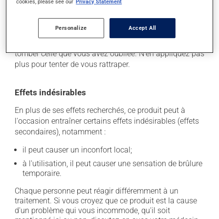
cookies, please see our
Privacy Statement
de façon régulière et continue. Assurez-vous de ne
jamais en manquer. Si vous oubliez une dose,
Personalize
Accept All
appliquez-la dès que vous y pensez. S'il est presque
l'heure de l'application suivante, laissez simplement
tomber celle que vous avez oubliée. N'en appliquez pas
plus pour tenter de vous rattraper.
Effets indésirables
En plus de ses effets recherchés, ce produit peut à
l'occasion entraîner certains effets indésirables (effets
secondaires), notamment :
il peut causer un inconfort local;
à l'utilisation, il peut causer une sensation de brûlure
temporaire.
Chaque personne peut réagir différemment à un
traitement. Si vous croyez que ce produit est la cause
d'un problème qui vous incommode, qu'il soit