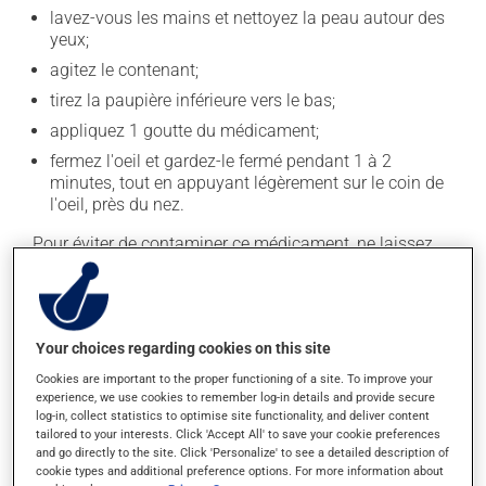
lavez-vous les mains et nettoyez la peau autour des
yeux;
agitez le contenant;
tirez la paupière inférieure vers le bas;
appliquez 1 goutte du médicament;
fermez l'oeil et gardez-le fermé pendant 1 à 2
minutes, tout en appuyant légèrement sur le coin de
l'oeil, près du nez.
Pour éviter de contaminer ce médicament, ne laissez
pas l'extrémité de l'applicateur toucher à vos doigts ou
à vos paupières. Prenez soin de bien refermer le
contenant après chaque utilisation.
En règle générale, on utilise ce produit deux fois par
Your choices regarding cookies on this site
jour. Il est possible que votre pharmacien vous ait
Cookies are important to the proper functioning of a site. To improve your
indiqué un horaire différent qui est plus approprié pour
experience, we use cookies to remember log-in details and provide secure
log-in, collect statistics to optimise site functionality, and deliver content
vous. Vous devez l'utiliser régulièrement et de façon
tailored to your interests. Click 'Accept All' to save your cookie preferences
continue pour maintenir ses effets bénéfiques.
and go directly to the site. Click 'Personalize' to see a detailed description of
cookie types and additional preference options. For more information about
Pour maintenir ses effets bénéfiques, il doit être utilisé