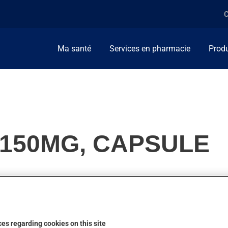
C
Ma santé
Services en pharmacie
Produ
, 150MG, CAPSULE
. Habituellement, on l'utilise pour soulager ou prévenir les ulcè
es regarding cookies on this site