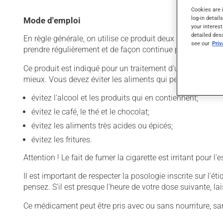
Cookies are 
log-in detail
Mode d'emploi
your interest
detailed des
En règle générale, on utilise ce produit deux fois par jour
see our
Pri
prendre régulièrement et de façon continue pour mainteni
Ce produit est indiqué pour un traitement d'une durée bien
mieux. Vous devez éviter les aliments qui peuvent irriter l
évitez l'alcool et les produits qui en contiennent;
évitez le café, le thé et le chocolat;
évitez les aliments très acides ou épicés;
évitez les fritures.
Attention ! Le fait de fumer la cigarette est irritant pour l
Il est important de respecter la posologie inscrite sur l'é
pensez. S'il est presque l'heure de votre dose suivante, 
Ce médicament peut être pris avec ou sans nourriture, sa