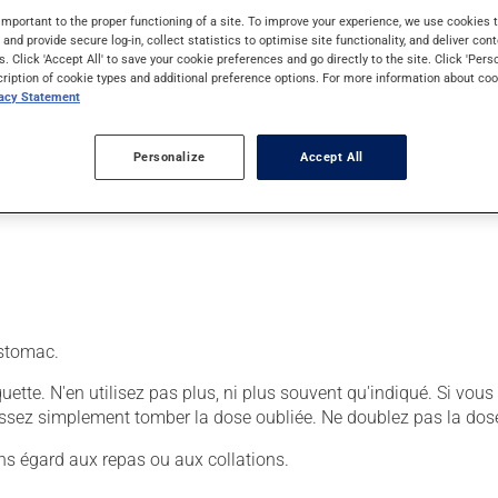
important to the proper functioning of a site. To improve your experience, we use cookie
s and provide secure log-in, collect statistics to optimise site functionality, and deliver cont
s. Click 'Accept All' to save your cookie preferences and go directly to the site. Click 'Pers
cription of cookie types and additional preference options. For more information about coo
. Il est possible que votre pharmacien vous ait indiqué un horaire
vacy Statement
r ses effets bénéfiques.
 définie. Pour en retirer tous les bénéfices possibles, prenez-le
Personalize
Accept All
'estomac :
'estomac.
tiquette. N'en utilisez pas plus, ni plus souvent qu'indiqué. Si v
laissez simplement tomber la dose oubliée. Ne doublez pas la dose
ns égard aux repas ou aux collations.