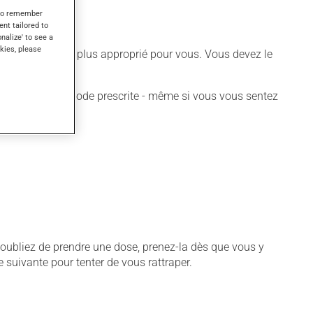
s to remember
ent tailored to
onalize' to see a
kies, please
 différent qui est plus approprié pour vous. Vous devez le
 pour toute la période prescrite - même si vous vous sentez
ous oubliez de prendre une dose, prenez-la dès que vous y
 suivante pour tenter de vous rattraper.