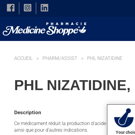
Skip to main content
ACCUEIL
PHARM/ASSIST
PHL NIZATIDINE
PHL NIZATIDINE
Description
Ce médicament réduit la production d'acide dans l'estomac
ainsi que pour d'autres indications.
Your choic