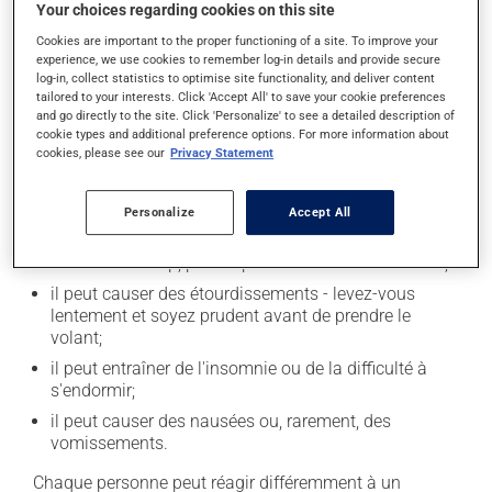
Your choices regarding cookies on this site
Cookies are important to the proper functioning of a site. To improve your
Effets indésirables
experience, we use cookies to remember log-in details and provide secure
log-in, collect statistics to optimise site functionality, and deliver content
En plus de ses effets recherchés, ce produit peut à
tailored to your interests. Click 'Accept All' to save your cookie preferences
l'occasion entraîner certains effets indésirables (effets
and go directly to the site. Click 'Personalize' to see a detailed description of
cookie types and additional preference options. For more information about
secondaires), notamment :
cookies, please see our
Privacy Statement
il peut rendre la bouche sèche;
il peut causer des maux de tête;
Personalize
Accept All
il peut causer de la constipation - pour la prévenir,
buvez beaucoup, prenez plus de fibres alimentaires;
il peut causer des étourdissements - levez-vous
lentement et soyez prudent avant de prendre le
volant;
il peut entraîner de l'insomnie ou de la difficulté à
s'endormir;
il peut causer des nausées ou, rarement, des
vomissements.
Chaque personne peut réagir différemment à un