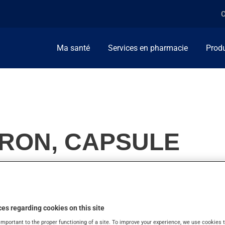
C
Ma santé
Services en pharmacie
Produ
IRON, CAPSULE
ment de vitamines et minéraux.
es regarding cookies on this site
important to the proper functioning of a site. To improve your experience, we use cookie