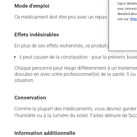
log-in detail
Mode d'emploi
your interest
detailed des
Ce médicament doit être pris avec un repas et un grand ve
see our
Pri
Effets indésirables
En plus de ses effets recherchés, ce produit peut à l'occa
il peut causer de la constipation - pour la prévenir, bu
Chaque personne peut réagir différemment à un traitement
discutez-en avec votre professionnel(le) de la santé. Il ou
situation.
Conservation
Comme la plupart des médicaments, vous devriez garder ce
l'humidité ou à la lumière du soleil. Faites détruire de fa
Information additionnelle