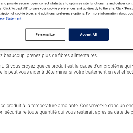
s and provide secure log-in, collect statistics to optimise site functionality, and deliver cont
s. Click 'Accept All' to save your cookie preferences and go directly to the site. Click 'Pers
cription of cookie types and additional preference options. For more information about coo
rre d'eau.
vacy Statement
Personalize
Accept All
sion entraîner certains effets indésirables (effets secondaires), 
vez beaucoup, prenez plus de fibres alimentaires.
. Si vous croyez que ce produit est la cause d'un problème qui 
 elle peut vous aider à déterminer si votre traitement en est effec
 produit à la température ambiante. Conservez-le dans un endroi
çon sécuritaire toute quantité qui vous resterait après sa date de