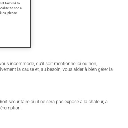
ent tailored to
onalize' to see a
kies, please
notamment :
vous incommode, qu'il soit mentionné ici ou non,
tivement la cause et, au besoin, vous aider à bien gérer la
t sécuritaire où il ne sera pas exposé à la chaleur, à
 péremption.