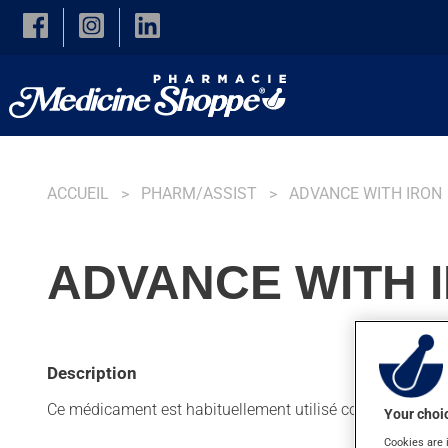
Skip to main content
ACCUEIL
PHARM/ASSIST
ADVANCE WITH IRON
ADVANCE WITH 
Description
Ce médicament est habituellement utilisé comme supplé
Your choic
Cookies are 