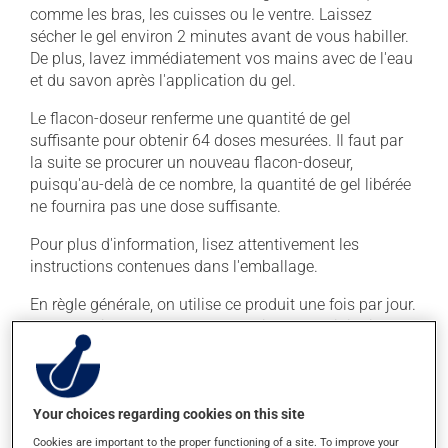
comme les bras, les cuisses ou le ventre. Laissez
sécher le gel environ 2 minutes avant de vous habiller.
De plus, lavez immédiatement vos mains avec de l'eau
et du savon après l'application du gel.
Le flacon-doseur renferme une quantité de gel
suffisante pour obtenir 64 doses mesurées. Il faut par
la suite se procurer un nouveau flacon-doseur,
puisqu'au-delà de ce nombre, la quantité de gel libérée
ne fournira pas une dose suffisante.
Pour plus d'information, lisez attentivement les
instructions contenues dans l'emballage.
En règle générale, on utilise ce produit une fois par jour.
Il est possible que votre pharmacien vous ait indiqué
un horaire différent qui est plus approprié pour vous.
Vous devez l'appliquer régulièrement et de façon
continue pour maintenir ses effets bénéfiques.
Your choices regarding cookies on this site
Si vous oubliez une dose, appliquez-la dès que vous y
Cookies are important to the proper functioning of a site. To improve your