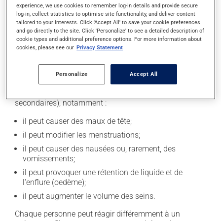
pensez. S'il est presque l'heure de l'application
experience, we use cookies to remember log-in details and provide secure
suivante, laissez simplement tomber celle que vous
log-in, collect statistics to optimise site functionality, and deliver content
tailored to your interests. Click 'Accept All' to save your cookie preferences
avez oubliée. N'en appliquez pas plus pour tenter de
and go directly to the site. Click 'Personalize' to see a detailed description of
vous rattraper.
cookie types and additional preference options. For more information about
cookies, please see our
Privacy Statement
Effets indésirables
Personalize
Accept All
En plus de ses effets recherchés, ce produit peut à
l'occasion entraîner certains effets indésirables (effets
secondaires), notamment :
il peut causer des maux de tête;
il peut modifier les menstruations;
il peut causer des nausées ou, rarement, des
vomissements;
il peut provoquer une rétention de liquide et de
l'enflure (oedème);
il peut augmenter le volume des seins.
Chaque personne peut réagir différemment à un