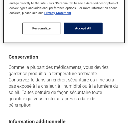
peuvent survenir, mais elles disparaissent d'elles-
and go directly to the site. Click 'Personalize' to see a detailed description of
cookie types and additional preference options. For more information about
mêmes rapidement, sans intervention. Si vous croyez
cookies, please see our
Privacy Statement
que ce produit est la cause d'un problème qui vous
incommode, n'hésitez pas à en parler avec vos
professionnels de la santé. Ils pourront vous aider à
Personalize
Accept All
déterminer si votre traitement en est la source et, au
besoin, vous aider à bien gérer la situation.
Conservation
Comme la plupart des médicaments, vous devriez
garder ce produit à la température ambiante.
Conservez-le dans un endroit sécuritaire où il ne sera
pas exposé à la chaleur, à l'humidité ou à la lumière du
soleil. Faites détruire de façon sécuritaire toute
quantité qui vous resterait après sa date de
péremption.
Information additionnelle