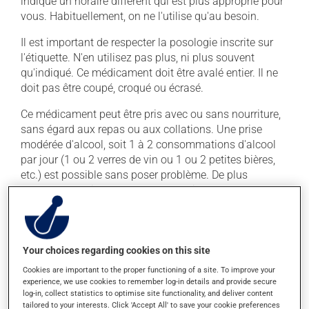
indiqué un horaire différent qui est plus approprié pour
vous. Habituellement, on ne l'utilise qu'au besoin.
Il est important de respecter la posologie inscrite sur
l'étiquette. N'en utilisez pas plus, ni plus souvent
qu'indiqué. Ce médicament doit être avalé entier. Il ne
doit pas être coupé, croqué ou écrasé.
Ce médicament peut être pris avec ou sans nourriture,
sans égard aux repas ou aux collations. Une prise
modérée d'alcool, soit 1 à 2 consommations d'alcool
par jour (1 ou 2 verres de vin ou 1 ou 2 petites bières,
etc.) est possible sans poser problème. De plus
grandes quantités augmentent les risques de
problèmes au foie.
Effets indésirables
Your choices regarding cookies on this site
Ce produit est généralement bien toléré et il est rare
Cookies are important to the proper functioning of a site. To improve your
experience, we use cookies to remember log-in details and provide secure
que des effets secondaires soient rapportés par ceux
log-in, collect statistics to optimise site functionality, and deliver content
qui l'utilisent. À l'occasion, des réactions mineures
tailored to your interests. Click 'Accept All' to save your cookie preferences