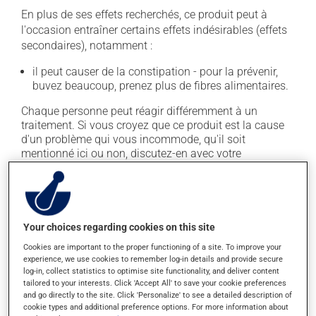
En plus de ses effets recherchés, ce produit peut à
l'occasion entraîner certains effets indésirables (effets
secondaires), notamment :
il peut causer de la constipation - pour la prévenir,
buvez beaucoup, prenez plus de fibres alimentaires.
Chaque personne peut réagir différemment à un
traitement. Si vous croyez que ce produit est la cause
d'un problème qui vous incommode, qu'il soit
mentionné ici ou non, discutez-en avec votre
professionnel(le) de la santé. Il ou elle peut vous aider
à déterminer si votre traitement en est effectivement la
cause et, au besoin, vous aider à bien gérer la situation.
Your choices regarding cookies on this site
Conservation
Cookies are important to the proper functioning of a site. To improve your
experience, we use cookies to remember log-in details and provide secure
Comme la plupart des médicaments, vous devriez
log-in, collect statistics to optimise site functionality, and deliver content
garder ce produit à la température ambiante.
tailored to your interests. Click 'Accept All' to save your cookie preferences
Conservez-le dans un endroit sécuritaire où il ne sera
and go directly to the site. Click 'Personalize' to see a detailed description of
pas exposé à la chaleur, à l'humidité ou à la lumière du
cookie types and additional preference options. For more information about