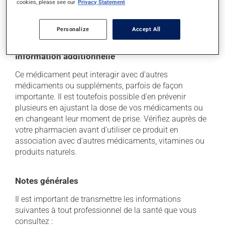
cookies, please see our
Privacy Statement
soleil. Faites détruire de façon sécuritaire toute
quantité qui vous resterait après sa date de
péremption.
Personalize
Accept All
Information additionnelle
Ce médicament peut interagir avec d'autres
médicaments ou suppléments, parfois de façon
importante. Il est toutefois possible d'en prévenir
plusieurs en ajustant la dose de vos médicaments ou
en changeant leur moment de prise. Vérifiez auprès de
votre pharmacien avant d'utiliser ce produit en
association avec d'autres médicaments, vitamines ou
produits naturels.
Notes générales
Il est important de transmettre les informations
suivantes à tout professionnel de la santé que vous
consultez :