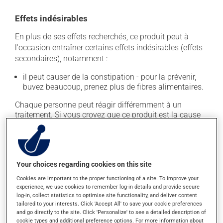
Effets indésirables
En plus de ses effets recherchés, ce produit peut à
l'occasion entraîner certains effets indésirables (effets
secondaires), notamment :
il peut causer de la constipation - pour la prévenir,
buvez beaucoup, prenez plus de fibres alimentaires.
Chaque personne peut réagir différemment à un
traitement. Si vous croyez que ce produit est la cause
d'un problème qui vous incommode, qu'il soit
mentionné ici ou non, discutez-en avec votre
professionnel(le) de la santé. Il ou elle peut vous aider
à déterminer si votre traitement en est effectivement la
cause et, au besoin, vous aider à bien gérer la situation.
Your choices regarding cookies on this site
Cookies are important to the proper functioning of a site. To improve your
experience, we use cookies to remember log-in details and provide secure
Conservation
log-in, collect statistics to optimise site functionality, and deliver content
tailored to your interests. Click 'Accept All' to save your cookie preferences
Comme la plupart des médicaments, vous devriez
and go directly to the site. Click 'Personalize' to see a detailed description of
garder ce produit à la température ambiante.
cookie types and additional preference options. For more information about