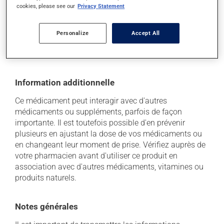
cookies, please see our
Privacy Statement
Conservez-le dans un endroit sécuritaire où il ne sera
pas exposé à la chaleur, à l'humidité ou à la lumière du
soleil. Faites détruire de façon sécuritaire toute
Personalize
Accept All
quantité qui vous resterait après sa date de
péremption.
Information additionnelle
Ce médicament peut interagir avec d'autres
médicaments ou suppléments, parfois de façon
importante. Il est toutefois possible d'en prévenir
plusieurs en ajustant la dose de vos médicaments ou
en changeant leur moment de prise. Vérifiez auprès de
votre pharmacien avant d'utiliser ce produit en
association avec d'autres médicaments, vitamines ou
produits naturels.
Notes générales