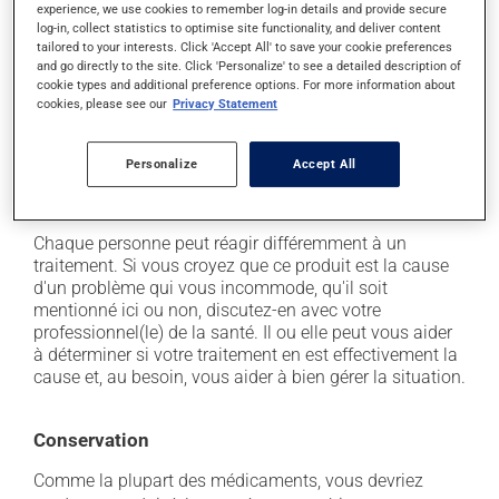
il peut causer des maux de tête;
experience, we use cookies to remember log-in details and provide secure
log-in, collect statistics to optimise site functionality, and deliver content
il peut causer de la diarrhée;
tailored to your interests. Click 'Accept All' to save your cookie preferences
il peut causer une fatigue inhabituelle;
and go directly to the site. Click 'Personalize' to see a detailed description of
cookie types and additional preference options. For more information about
il peut entraîner une sensation de malaise;
cookies, please see our
Privacy Statement
il peut causer des nausées ou, rarement, des
vomissements;
Personalize
Accept All
il peut causer engourdissement, picotement et
douleurs aux membres.
Chaque personne peut réagir différemment à un
traitement. Si vous croyez que ce produit est la cause
d'un problème qui vous incommode, qu'il soit
mentionné ici ou non, discutez-en avec votre
professionnel(le) de la santé. Il ou elle peut vous aider
à déterminer si votre traitement en est effectivement la
cause et, au besoin, vous aider à bien gérer la situation.
Conservation
Comme la plupart des médicaments, vous devriez