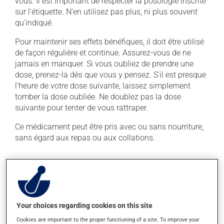
vous. Il est important de respecter la posologie inscrite
sur l'étiquette. N'en utilisez pas plus, ni plus souvent
qu'indiqué.
Pour maintenir ses effets bénéfiques, il doit être utilisé
de façon régulière et continue. Assurez-vous de ne
jamais en manquer. Si vous oubliez de prendre une
dose, prenez-la dès que vous y pensez. S'il est presque
l'heure de votre dose suivante, laissez simplement
tomber la dose oubliée. Ne doublez pas la dose
suivante pour tenter de vous rattraper.
Ce médicament peut être pris avec ou sans nourriture,
sans égard aux repas ou aux collations.
Effets indésirables
En plus de ses effets recherchés, ce produit peut à
l'occasion entraîner certains effets indésirables (effets
Your choices regarding cookies on this site
secondaires), notamment :
Cookies are important to the proper functioning of a site. To improve your