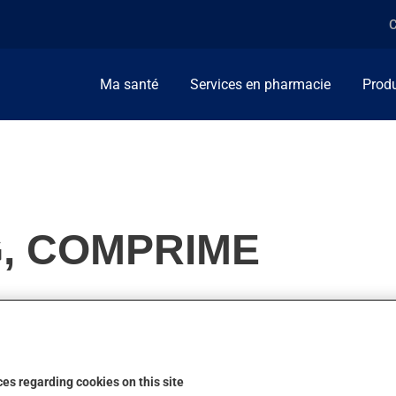
C
Ma santé
Services en pharmacie
Produ
G, COMPRIME
bipolaire ou en appoint dans le traitement de la dépression. On 
es regarding cookies on this site