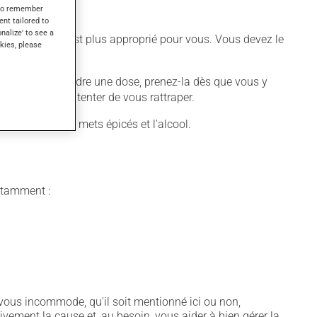
s to remember
ent tailored to
onalize' to see a
re différent qui est plus approprié pour vous. Vous devez le
kies, please
ous oubliez de prendre une dose, prenez-la dès que vous y
 suivante pour tenter de vous rattraper.
mme le café, les mets épicés et l'alcool.
notamment :
vous incommode, qu'il soit mentionné ici ou non,
tivement la cause et, au besoin, vous aider à bien gérer la