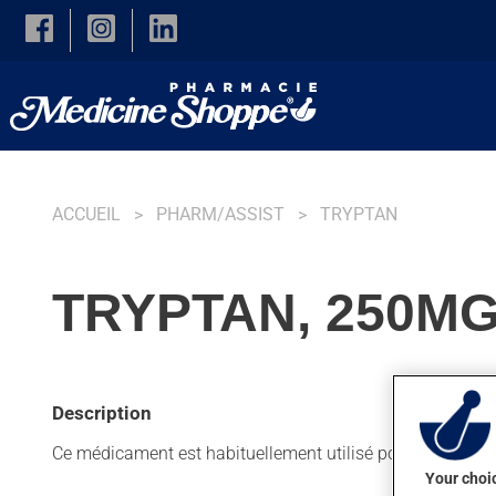
Skip to main content
ACCUEIL
PHARM/ASSIST
TRYPTAN
TRYPTAN, 250M
Description
Ce médicament est habituellement utilisé pour la maladie 
Your choic