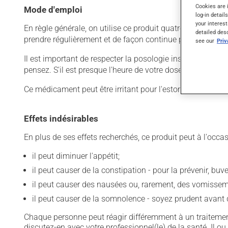
Cookies are 
Mode d'emploi
log-in detail
your interest
En règle générale, on utilise ce produit quatre fois par jo
detailed des
prendre régulièrement et de façon continue pour mainteni
see our
Pri
Il est important de respecter la posologie inscrite sur l'é
pensez. S'il est presque l'heure de votre dose suivante, 
Ce médicament peut être irritant pour l'estomac : prenez-le
Effets indésirables
En plus de ses effets recherchés, ce produit peut à l'occa
il peut diminuer l'appétit;
il peut causer de la constipation - pour la prévenir, bu
il peut causer des nausées ou, rarement, des vomissem
il peut causer de la somnolence - soyez prudent avant d
Chaque personne peut réagir différemment à un traitement
discutez-en avec votre professionnel(le) de la santé. Il ou