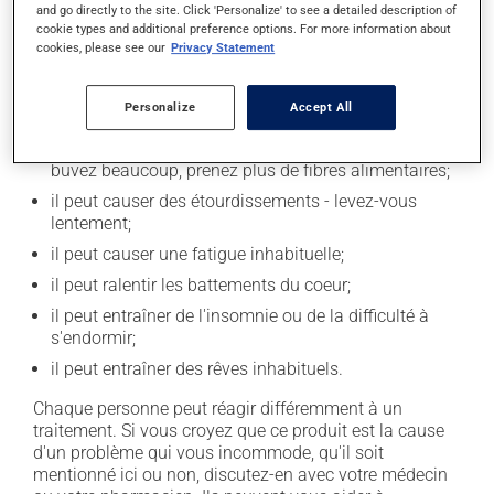
and go directly to the site. Click 'Personalize' to see a detailed description of
Effets indésirables
cookie types and additional preference options. For more information about
cookies, please see our
Privacy Statement
En plus de ses effets recherchés, ce produit peut à
l'occasion entraîner certains effets indésirables (effets
secondaires), notamment :
Personalize
Accept All
il peut causer de la constipation - pour la prévenir,
buvez beaucoup, prenez plus de fibres alimentaires;
il peut causer des étourdissements - levez-vous
lentement;
il peut causer une fatigue inhabituelle;
il peut ralentir les battements du coeur;
il peut entraîner de l'insomnie ou de la difficulté à
s'endormir;
il peut entraîner des rêves inhabituels.
Chaque personne peut réagir différemment à un
traitement. Si vous croyez que ce produit est la cause
d'un problème qui vous incommode, qu'il soit
mentionné ici ou non, discutez-en avec votre médecin