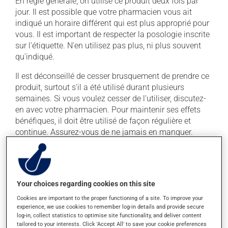
En règle générale, on utilise ce produit deux fois par
jour. Il est possible que votre pharmacien vous ait
indiqué un horaire différent qui est plus approprié pour
vous. Il est important de respecter la posologie inscrite
sur l'étiquette. N'en utilisez pas plus, ni plus souvent
qu'indiqué.
Il est déconseillé de cesser brusquement de prendre ce
produit, surtout s'il a été utilisé durant plusieurs
semaines. Si vous voulez cesser de l'utiliser, discutez-
en avec votre pharmacien. Pour maintenir ses effets
bénéfiques, il doit être utilisé de façon régulière et
continue. Assurez-vous de ne jamais en manquer.
Si vous oubliez de prendre une dose, prenez-la dès que
vous y pensez. S'il est presque l'heure de votre dose
suivante, laissez simplement tomber la dose oubliée.
Your choices regarding cookies on this site
Ne doublez pas la dose suivante pour tenter de vous
rattraper. Ce médicament peut être pris avec ou sans
Cookies are important to the proper functioning of a site. To improve your
nourriture, sans égard aux repas ou aux collations.
experience, we use cookies to remember log-in details and provide secure
log-in, collect statistics to optimise site functionality, and deliver content
tailored to your interests. Click 'Accept All' to save your cookie preferences