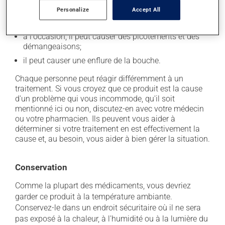
Personalize
Accept All
il peut causer des ulcères et de l'irritation dans la
bouche;
à l'occasion, il peut causer des picotements et des
démangeaisons;
il peut causer une enflure de la bouche.
Chaque personne peut réagir différemment à un
traitement. Si vous croyez que ce produit est la cause
d'un problème qui vous incommode, qu'il soit
mentionné ici ou non, discutez-en avec votre médecin
ou votre pharmacien. Ils peuvent vous aider à
déterminer si votre traitement en est effectivement la
cause et, au besoin, vous aider à bien gérer la situation.
Conservation
Comme la plupart des médicaments, vous devriez
garder ce produit à la température ambiante.
Conservez-le dans un endroit sécuritaire où il ne sera
pas exposé à la chaleur, à l'humidité ou à la lumière du