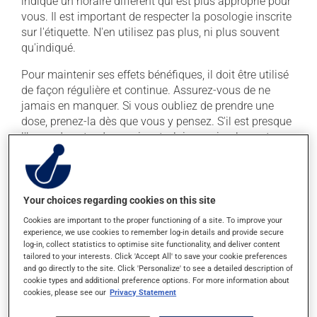
indiqué un horaire différent qui est plus approprié pour
vous. Il est important de respecter la posologie inscrite
sur l'étiquette. N'en utilisez pas plus, ni plus souvent
qu'indiqué.
Pour maintenir ses effets bénéfiques, il doit être utilisé
de façon régulière et continue. Assurez-vous de ne
jamais en manquer. Si vous oubliez de prendre une
dose, prenez-la dès que vous y pensez. S'il est presque
l'heure de votre dose suivante, laissez simplement
tomber la dose oubliée. Ne doublez pas la dose
suivante pour tenter de vous rattraper.
Ce médicament peut être pris avec ou sans nourriture,
Your choices regarding cookies on this site
sans égard aux repas ou aux collations.
Cookies are important to the proper functioning of a site. To improve your
experience, we use cookies to remember log-in details and provide secure
log-in, collect statistics to optimise site functionality, and deliver content
Effets indésirables
tailored to your interests. Click 'Accept All' to save your cookie preferences
and go directly to the site. Click 'Personalize' to see a detailed description of
En plus de ses effets recherchés, ce produit peut à
cookie types and additional preference options. For more information about
l'occasion entraîner certains effets indésirables (effets
cookies, please see our
Privacy Statement
secondaires), notamment :