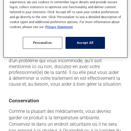
experience, we use cookies to remember log-in details and provide secure
il peut provoquer une rétention de liquide et de
log-in, collect statistics to optimise site functionality, and deliver content
tailored to your interests. Click 'Accept All' to save your cookie preferences
l'enflure (oedème);
and go directly to the site. Click 'Personalize' to see a detailed description of
il peut rendre votre peau plus sensible aux rayons UV
cookie types and additional preference options. For more information about
(p. ex. soleil, cabine de bronzage) - évitez le plus
cookies, please see our
Privacy Statement
possible de vous exposer aux rayons UV et protégez-
vous lorsque vous vous exposez au soleil.
Personalize
Accept All
Chaque personne peut réagir différemment à un
traitement. Si vous croyez que ce produit est la cause
d'un problème qui vous incommode, qu'il soit
mentionné ici ou non, discutez-en avec votre
professionnel(le) de la santé. Il ou elle peut vous aider
à déterminer si votre traitement en est effectivement la
cause et, au besoin, vous aider à bien gérer la situation.
Conservation
Comme la plupart des médicaments, vous devriez
garder ce produit à la température ambiante.
Conservez-le dans un endroit sécuritaire où il ne sera
pas exposé à la chaleur, à l'humidité ou à la lumière du