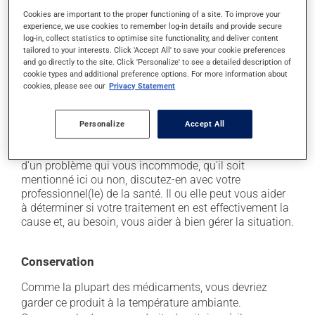
il peut causer de la constipation - pour la prévenir,
Cookies are important to the proper functioning of a site. To improve your
buvez beaucoup, prenez plus de fibres alimentaires;
experience, we use cookies to remember log-in details and provide secure
log-in, collect statistics to optimise site functionality, and deliver content
il peut causer des étourdissements ou vous endormir
tailored to your interests. Click 'Accept All' to save your cookie preferences
- levez-vous lentement et soyez prudent avant de
and go directly to the site. Click 'Personalize' to see a detailed description of
prendre le volant;
cookie types and additional preference options. For more information about
cookies, please see our
Privacy Statement
il peut causer une fatigue inhabituelle;
il peut causer des nausées et des vomissements.
Personalize
Accept All
Chaque personne peut réagir différemment à un
traitement. Si vous croyez que ce produit est la cause
d'un problème qui vous incommode, qu'il soit
mentionné ici ou non, discutez-en avec votre
professionnel(le) de la santé. Il ou elle peut vous aider
à déterminer si votre traitement en est effectivement la
cause et, au besoin, vous aider à bien gérer la situation.
Conservation
Comme la plupart des médicaments, vous devriez
garder ce produit à la température ambiante.