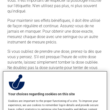
vous. Il est important de respecter la posologie inscrite
sur l'étiquette. N'en utilisez pas plus, ni plus souvent
qu'indiqué.
Pour maintenir ses effets bénéfiques, il doit être utilisé
de façon régulière et continue. Assurez-vous de ne
jamais en manquer. Pour obtenir une dose exacte,
mesurez chaque dose avec une seringue ou un autre
instrument de mesure précis.
Si vous oubliez de prendre une dose, prenez-la dès que
vous y pensez. S'il est presque l'heure de votre dose
suivante, laissez simplement tomber la dose oubliée.
Ne doublez pas la dose suivante pour tenter de vous
rattraper. Ce médicament peut être pris avec ou sans
nourriture, sans égard aux repas ou aux collations.
Effets indésirables
Your choices regarding cookies on this site
Cookies are important to the proper functioning of a site. To improve your
En plus de ses effets recherchés, ce produit peut à
experience, we use cookies to remember log-in details and provide secure
l'occasion entraîner certains effets indésirables (effets
log-in, collect statistics to optimise site functionality, and deliver content