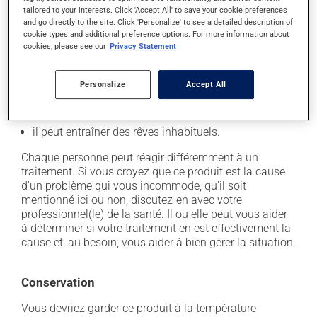
secondaires), notamment :
tailored to your interests. Click 'Accept All' to save your cookie preferences
and go directly to the site. Click 'Personalize' to see a detailed description of
il peut causer des maux de tête;
cookie types and additional preference options. For more information about
cookies, please see our
Privacy Statement
il peut causer de la diarrhée;
il peut causer une fatigue inhabituelle;
Personalize
Accept All
il peut causer des douleurs musculaires;
il peut causer des nausées et des vomissements;
il peut entraîner des rêves inhabituels.
Chaque personne peut réagir différemment à un
traitement. Si vous croyez que ce produit est la cause
d'un problème qui vous incommode, qu'il soit
mentionné ici ou non, discutez-en avec votre
professionnel(le) de la santé. Il ou elle peut vous aider
à déterminer si votre traitement en est effectivement la
cause et, au besoin, vous aider à bien gérer la situation.
Conservation
Vous devriez garder ce produit à la température