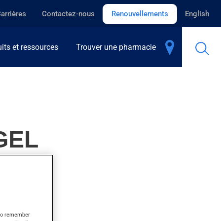
arrières
Contactez-nous
Renouvellements
English
its et ressources
Trouver une pharmacie
GEL
s to remember