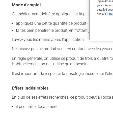
log-in detail
Mode d'emploi
your interest
detailed des
Ce médicament doit être appliqué sur la peau. Pour l'utilis
see our
Pri
appliquez une petite quantité de produit - n'en mettez pa
faites bien pénétrer le produit, en frottant jusqu'à ce qu'
Lavez-vous les mains après l'application.
Ne laissez pas ce produit venir en contact avec les yeux 
En règle générale, on utilise ce produit de trois à quatre 
Habituellement, on ne l'utilise qu'au besoin.
Il est important de respecter la posologie inscrite sur l'ét
Effets indésirables
En plus de ses effets recherchés, ce produit peut à l'occa
il peut irriter localement.