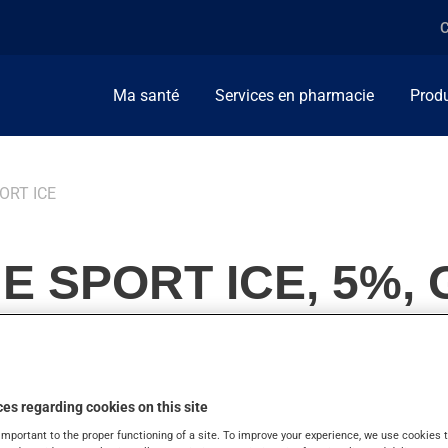
C
Ma santé
Services en pharmacie
Produ
ORT ICE
E SPORT ICE, 5%, 
es regarding cookies on this site
rs musculaires. On peut sentir son action en quelques minutes.
important to the proper functioning of a site. To improve your experience, we use cookie