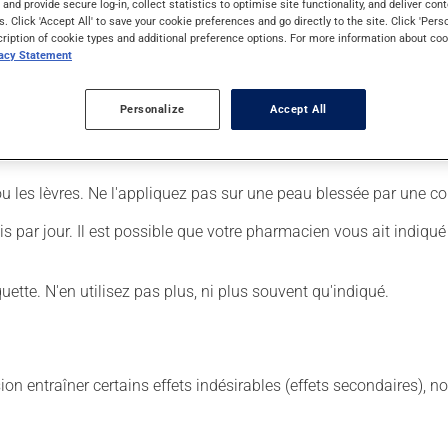
s and provide secure log-in, collect statistics to optimise site functionality, and deliver cont
s. Click 'Accept All' to save your cookie preferences and go directly to the site. Click 'Pers
cription of cookie types and additional preference options. For more information about coo
er :
vacy Statement
s trop et limitez l'application à la zone affectée;
Personalize
Accept All
il n'en reste plus sur la peau.
ou les lèvres. Ne l'appliquez pas sur une peau blessée par une co
fois par jour. Il est possible que votre pharmacien vous ait indiqu
iquette. N'en utilisez pas plus, ni plus souvent qu'indiqué.
sion entraîner certains effets indésirables (effets secondaires), 