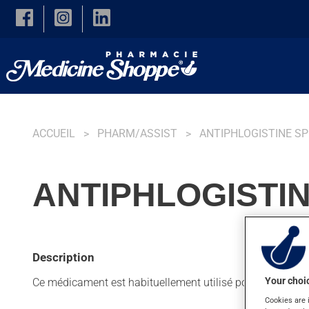
Skip to main content
ACCUEIL
PHARM/ASSIST
ANTIPHLOGISTINE SP
ANTIPHLOGISTIN
Description
Your choic
Ce médicament est habituellement utilisé pour les douleu
Cookies are 