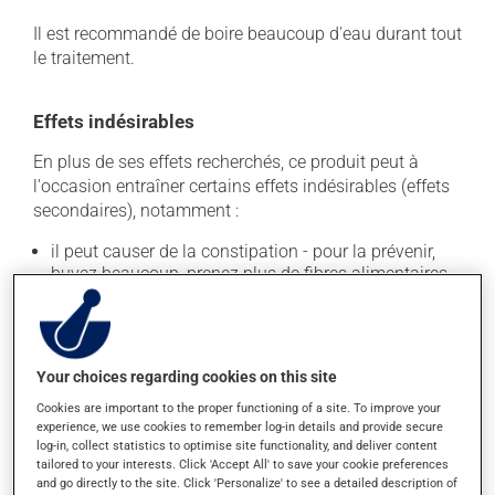
Il est recommandé de boire beaucoup d'eau durant tout
le traitement.
Effets indésirables
En plus de ses effets recherchés, ce produit peut à
l'occasion entraîner certains effets indésirables (effets
secondaires), notamment :
il peut causer de la constipation - pour la prévenir,
buvez beaucoup, prenez plus de fibres alimentaires.
Chaque personne peut réagir différemment à un
traitement. Si vous croyez que ce produit est la cause
d'un problème qui vous incommode, qu'il soit
Your choices regarding cookies on this site
mentionné ici ou non, discutez-en avec votre
professionnel(le) de la santé. Il ou elle peut vous aider
Cookies are important to the proper functioning of a site. To improve your
à déterminer si votre traitement en est effectivement la
experience, we use cookies to remember log-in details and provide secure
cause et, au besoin, vous aider à bien gérer la situation.
log-in, collect statistics to optimise site functionality, and deliver content
tailored to your interests. Click 'Accept All' to save your cookie preferences
and go directly to the site. Click 'Personalize' to see a detailed description of