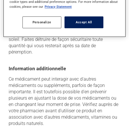
cookie types and additional preference options. For more information about
Conservation
cookies, please see our
Privacy Statement
Comme la plupart des médicaments, vous devriez
garder ce produit à la température ambiante.
Personalize
Accept All
Conservez-le dans un endroit sécuritaire où il ne sera
pas exposé à la chaleur, à l'humidité ou à la lumière du
soleil. Faites détruire de façon sécuritaire toute
quantité qui vous resterait après sa date de
péremption.
Information additionnelle
Ce médicament peut interagir avec d'autres
médicaments ou suppléments, parfois de façon
importante. Il est toutefois possible d'en prévenir
plusieurs en ajustant la dose de vos médicaments ou
en changeant leur moment de prise. Vérifiez auprès de
votre pharmacien avant d'utiliser ce produit en
association avec d'autres médicaments, vitamines ou
produits naturels.