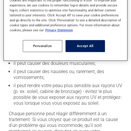
Cookies are important to the proper functioning of a site. To improve your
experience, we use cookies to remember log-in details and provide secure
En plus de ses effets recherchés, ce produit peut à
log-in, collect statistics to optimise site functionality, and deliver content
l'occasion entraîner certains effets indésirables (effets
tailored to your interests. Click 'Accept All' to save your cookie preferences
and go directly to the site. Click 'Personalize' to see a detailed description of
secondaires), notamment :
cookie types and additional preference options. For more information about
cookies, please see our
Privacy Statement
il peut causer des maux de tête;
il peut causer de la constipation - pour la prévenir,
Personalize
Accept All
buvez beaucoup, prenez plus de fibres alimentaires;
il peut causer des maux de ventre;
il peut causer des douleurs musculaires;
il peut causer des nausées ou, rarement, des
vomissements;
il peut rendre votre peau plus sensible aux rayons UV
(p. ex. soleil, cabine de bronzage) - évitez le plus
possible de vous exposer aux rayons UV et protégez-
vous lorsque vous vous exposez au soleil.
Chaque personne peut réagir différemment à un
traitement. Si vous croyez que ce produit est la cause
d'un problème qui vous incommode, qu'il soit