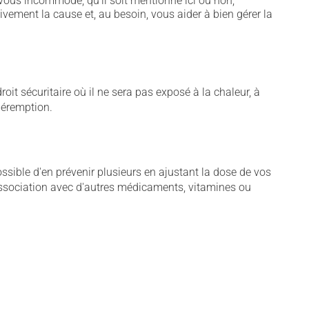
vous incommode, qu'il soit mentionné ici ou non,
tivement la cause et, au besoin, vous aider à bien gérer la
t sécuritaire où il ne sera pas exposé à la chaleur, à
 péremption.
sible d'en prévenir plusieurs en ajustant la dose de vos
association avec d'autres médicaments, vitamines ou