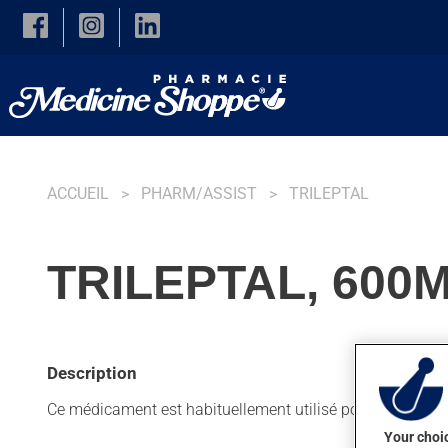
Skip to main content
ACCUEIL
PHARM/ASSIST
TRILEPTAL
TRILEPTAL, 600
Description
Ce médicament est habituellement utilisé pour l'épilepsie.
Your choic