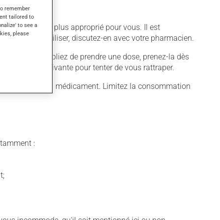
s to remember
ent tailored to
onalize' to see a
ifférent qui est plus approprié pour vous. Il est
kies, please
z cesser de l'utiliser, discutez-en avec votre pharmacien.
quer. Si vous oubliez de prendre une dose, prenez-la dès
 pas la dose suivante pour tenter de vous rattraper.
ugmenter l'effet du médicament. Limitez la consommation
notamment :
t;