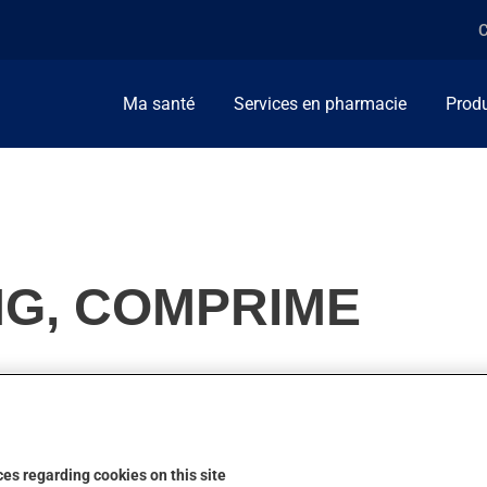
C
Ma santé
Services en pharmacie
Produ
MG, COMPRIME
 On l'emploie aussi pour d'autres indications.
es regarding cookies on this site