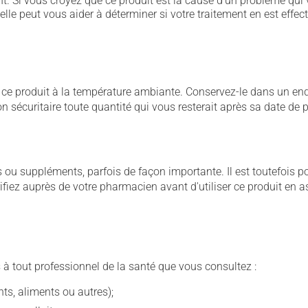
. Si vous croyez que ce produit est la cause d'un problème qui 
 elle peut vous aider à déterminer si votre traitement en est effec
 produit à la température ambiante. Conservez-le dans un endroi
çon sécuritaire toute quantité qui vous resterait après sa date de
u suppléments, parfois de façon importante. Il est toutefois pos
iez auprès de votre pharmacien avant d'utiliser ce produit en 
 à tout professionnel de la santé que vous consultez :
s, aliments ou autres);