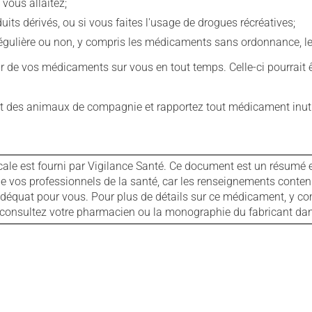
 vous allaitez;
s dérivés, ou si vous faites l'usage de drogues récréatives;
ulière ou non, y compris les médicaments sans ordonnance, les 
our de vos médicaments sur vous en tout temps. Celle-ci pourrait ê
 des animaux de compagnie et rapportez tout médicament inutil
cale est fourni par Vigilance Santé. Ce document est un résumé 
ls de vos professionnels de la santé, car les renseignements con
 adéquat pour vous. Pour plus de détails sur ce médicament, y co
s, consultez votre pharmacien ou la monographie du fabricant d