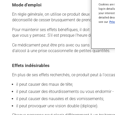
Mode d'emploi
Cookies are 
log-in detail
your interest
En règle générale, on utilise ce produit deux fois par jour.
detailed des
déconseillé de cesser brusquement de prendre ce produit, s
see our
Pri
Pour maintenir ses effets bénéfiques, il doit être utilisé
que vous y pensez. S'il est presque l'heure de votre dose
Ce médicament peut être pris avec ou sans nourriture, sa
d'alcool à une prise occasionnelle de petites quantités.
Effets indésirables
En plus de ses effets recherchés, ce produit peut à l'occa
il peut causer des maux de tête;
il peut causer des étourdissements ou vous endormir - 
il peut causer des nausées et des vomissements;
il peut provoquer une vision double (diplopie).