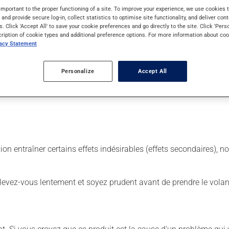
important to the proper functioning of a site. To improve your experience, we use cookie
s and provide secure log-in, collect statistics to optimise site functionality, and deliver cont
s. Click 'Accept All' to save your cookie preferences and go directly to the site. Click 'Pers
 Il est possible que votre pharmacien vous ait indiqué un horaire d
cription of cookie types and additional preference options. For more information about coo
urtout s'il a été utilisé durant plusieurs semaines. Si vous voule
vacy Statement
 de façon régulière et continue. Assurez-vous de ne jamais en man
 suivante, laissez simplement tomber la dose oubliée. Ne doublez
Personalize
Accept All
ns égard aux repas ou aux collations. La prise d'alcool peut a
sion entraîner certains effets indésirables (effets secondaires), 
levez-vous lentement et soyez prudent avant de prendre le volan