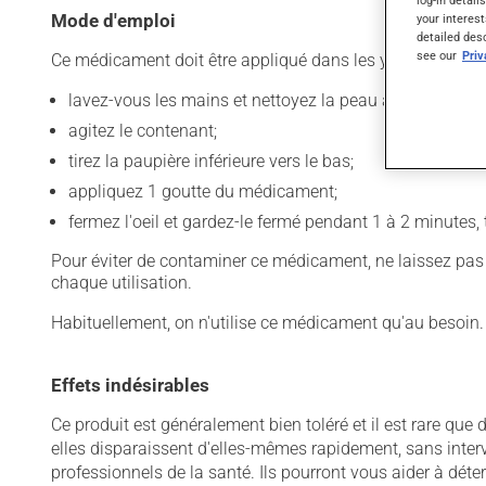
log-in detail
Mode d'emploi
your interest
detailed des
see our
Pri
Ce médicament doit être appliqué dans les yeux. Pour l'uti
lavez-vous les mains et nettoyez la peau autour des ye
agitez le contenant;
tirez la paupière inférieure vers le bas;
appliquez 1 goutte du médicament;
fermez l'oeil et gardez-le fermé pendant 1 à 2 minutes, 
Pour éviter de contaminer ce médicament, ne laissez pas l
chaque utilisation.
Habituellement, on n'utilise ce médicament qu'au besoin.
Effets indésirables
Ce produit est généralement bien toléré et il est rare que 
elles disparaissent d'elles-mêmes rapidement, sans inter
professionnels de la santé. Ils pourront vous aider à déter