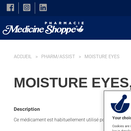
Skip to main content
ACCUEIL
PHARM/ASSIST
MOISTURE EYES
MOISTURE EYES,
Description
Your choic
Ce médicament est habituellement utilisé pour soulager l
Cookies are 