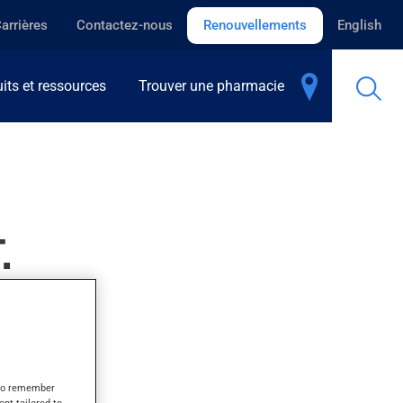
arrières
Contactez-nous
Renouvellements
English
its et ressources
Trouver une pharmacie
.
inutes.
s to remember