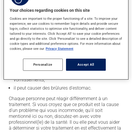
En plus de ses effets recherchés, ce produit peut à
Your choices regarding cookies on this site
l'occasion entraîner certains effets indésirables (effets
Cookies are important to the proper functioning of a site. To improve your
secondaires), notamment :
experience, we use cookies to remember log-in details and provide secure
log-in, collect statistics to optimise site functionality, and deliver content
il peut entraîner de la confusion;
tailored to your interests. Click 'Accept All' to save your cookie preferences
and go directly to the site. Click 'Personalize' to see a detailed description of
il peut causer de la constipation - pour la prévenir,
cookie types and additional preference options. For more information about
buvez beaucoup, prenez plus de fibres alimentaires;
cookies, please see our
Privacy Statement
il peut causer des étourdissements ou vous endormir
- levez-vous lentement et soyez prudent avant de
Personalize
Accept All
prendre le volant;
il peut causer des nausées ou, rarement, des
vomissements;
il peut causer des brûlures d'estomac.
Chaque personne peut réagir différemment à un
traitement. Si vous croyez que ce produit est la cause
d'un problème qui vous incommode, qu'il soit
mentionné ici ou non, discutez-en avec votre
professionnel(le) de la santé. Il ou elle peut vous aider
à déterminer si votre traitement en est effectivement la