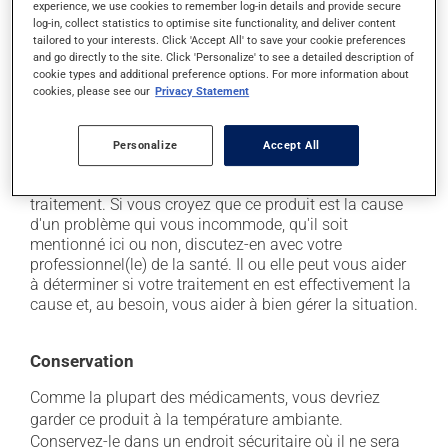
experience, we use cookies to remember log-in details and provide secure
il peut laisser un arrière-goût amer;
log-in, collect statistics to optimise site functionality, and deliver content
tailored to your interests. Click 'Accept All' to save your cookie preferences
il peut rendre la bouche sèche;
and go directly to the site. Click 'Personalize' to see a detailed description of
cookie types and additional preference options. For more information about
il peut causer une fatigue inhabituelle;
cookies, please see our
Privacy Statement
il peut causer de la somnolence qui persiste durant
la journée, soyez prudent avant de savoir comment
Personalize
Accept All
vous réagissez.
Chaque personne peut réagir différemment à un
traitement. Si vous croyez que ce produit est la cause
d'un problème qui vous incommode, qu'il soit
mentionné ici ou non, discutez-en avec votre
professionnel(le) de la santé. Il ou elle peut vous aider
à déterminer si votre traitement en est effectivement la
cause et, au besoin, vous aider à bien gérer la situation.
Conservation
Comme la plupart des médicaments, vous devriez
garder ce produit à la température ambiante.
Conservez-le dans un endroit sécuritaire où il ne sera