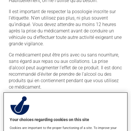
Habituellement, on ne l'utilise qu'au besoin.
Il est important de respecter la posologie inscrite sur
l'étiquette. N'en utilisez pas plus, ni plus souvent
qu'indiqué. Vous devez attendre au moins 12 heures
après la prise du médicament avant de conduire un
véhicule ou d'effectuer toute autre activité exigeant une
grande vigilance.
Ce médicament peut être pris avec ou sans nourriture,
sans égard aux repas ou aux collations. La prise
d'alcool peut augmenter l'effet de ce produit. Il est donc
recommandé d'éviter de prendre de l'alcool ou des
produits qui en contiennent pendant que vous utilisez
ce médicament.
Effets indésirables
En plus de ses effets recherchés, ce produit peut à
Your choices regarding cookies on this site
l'occasion entraîner certains effets indésirables (effets
secondaires), notamment :
Cookies are important to the proper functioning of a site. To improve your