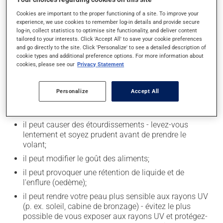
sans égard aux repas ou aux collations.
Cookies are important to the proper functioning of a site. To improve your
experience, we use cookies to remember log-in details and provide secure
log-in, collect statistics to optimise site functionality, and deliver content
Effets indésirables
tailored to your interests. Click 'Accept All' to save your cookie preferences
and go directly to the site. Click 'Personalize' to see a detailed description of
En plus de ses effets recherchés, ce produit peut à
cookie types and additional preference options. For more information about
cookies, please see our
Privacy Statement
l'occasion entraîner certains effets indésirables (effets
secondaires), notamment :
Personalize
Accept All
il peut causer des maux de tête;
il peut donner des problèmes de digestion;
il peut causer des étourdissements - levez-vous
lentement et soyez prudent avant de prendre le
volant;
il peut modifier le goût des aliments;
il peut provoquer une rétention de liquide et de
l'enflure (oedème);
il peut rendre votre peau plus sensible aux rayons UV
(p. ex. soleil, cabine de bronzage) - évitez le plus
possible de vous exposer aux rayons UV et protégez-