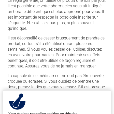
En règle générale, on utilise ce produit une fois par jour.
Il est possible que votre pharmacien vous ait indiqué
un horaire différent qui est plus approprié pour vous. Il
est important de respecter la posologie inscrite sur
l'étiquette. N'en utilisez pas plus, ni plus souvent
qu'indiqué.
Il est déconseillé de cesser brusquement de prendre ce
produit, surtout s'il a été utilisé durant plusieurs
semaines. Si vous voulez cesser de l'utiliser, discutez-
en avec votre pharmacien. Pour maintenir ses effets
bénéfiques, il doit être utilisé de façon régulière et
continue. Assurez-vous de ne jamais en manquer.
La capsule de ce médicament ne doit pas être ouverte,
croquée ou écrasée. Si vous oubliez de prendre une
dose, prenez-la dès que vous y pensez. S'il est presque
l'heure de votre dose suivante, laissez simplement
tomber la dose oubliée. Ne doublez pas la dose
suivante pour tenter de vous rattraper.
Ce médicament peut être pris avec ou sans nourriture,
Your choices regarding cookies on this site