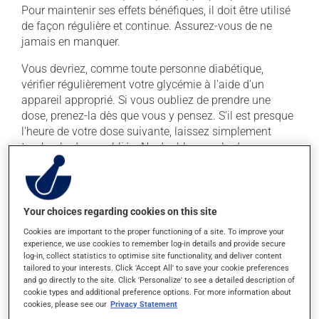
Pour maintenir ses effets bénéfiques, il doit être utilisé
de façon régulière et continue. Assurez-vous de ne
jamais en manquer.
Vous devriez, comme toute personne diabétique,
vérifier régulièrement votre glycémie à l'aide d'un
appareil approprié. Si vous oubliez de prendre une
dose, prenez-la dès que vous y pensez. S'il est presque
l'heure de votre dose suivante, laissez simplement
tomber la dose oubliée. Ne doublez pas la dose
suivante pour tenter de vous rattraper.
Ce médicament peut être pris avec ou sans nourriture,
sans égard aux repas ou aux collations.
Your choices regarding cookies on this site
Cookies are important to the proper functioning of a site. To improve your
experience, we use cookies to remember log-in details and provide secure
Effets indésirables
log-in, collect statistics to optimise site functionality, and deliver content
tailored to your interests. Click 'Accept All' to save your cookie preferences
En plus de ses effets recherchés, ce produit peut à
and go directly to the site. Click 'Personalize' to see a detailed description of
l'occasion entraîner certains effets indésirables (effets
cookie types and additional preference options. For more information about
secondaires), notamment :
cookies, please see our
Privacy Statement