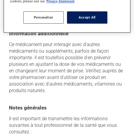
cookies, please see our
Privacy Statement
soleil. Faites détruire de façon sécuritaire toute
quantité qui vous resterait après sa date de
péremption.
Personalize
Accept All
Information additionnelle
Ce médicament peut interagir avec d'autres
médicaments ou suppléments, parfois de façon
importante. Il est toutefois possible d'en prévenir
plusieurs en ajustant la dose de vos médicaments ou
en changeant leur moment de prise. Vérifiez auprès de
votre pharmacien avant d'utiliser ce produit en
association avec d'autres médicaments, vitamines ou
produits naturels.
Notes générales
Il est important de transmettre les informations
suivantes à tout professionnel de la santé que vous
consultez :