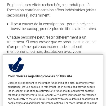
En plus de ses effets recherchés, ce produit peut à
l'occasion entraîner certains effets indésirables (effets
secondaires), notamment :
il peut causer de la constipation - pour la prévenir,
buvez beaucoup, prenez plus de fibres alimentaires.
Chaque personne peut réagir différemment à un
traitement. Si vous croyez que ce produit est la cause
d'un problème qui vous incommode, qu'il soit
mentionné ici ou non, discutez-en avec votre
professionnel(le) de la santé. Il ou elle peut vous aider
à déterminer si votre traitement en est effectivement la
cause et, au besoin, vous aider à bien gérer la situation.
Your choices regarding cookies on this site
Conservation
Cookies are important to the proper functioning of a site. To improve your
experience, we use cookies to remember log-in details and provide secure
Comme la plupart des médicaments, vous devriez
log-in, collect statistics to optimise site functionality, and deliver content
garder ce produit à la température ambiante.
tailored to your interests. Click 'Accept All' to save your cookie preferences
Conservez-le dans un endroit sécuritaire où il ne sera
and go directly to the site. Click 'Personalize' to see a detailed description of
pas exposé à la chaleur, à l'humidité ou à la lumière du
cookie types and additional preference options. For more information about