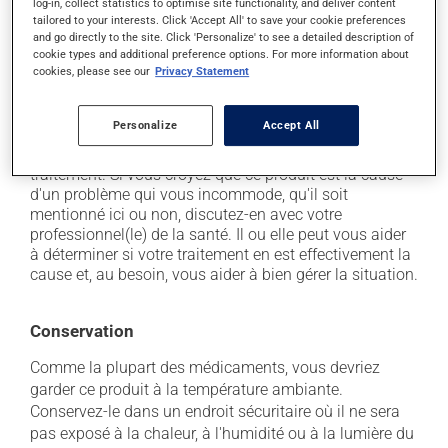
log-in, collect statistics to optimise site functionality, and deliver content
il peut causer des nausées ou, rarement, des
tailored to your interests. Click 'Accept All' to save your cookie preferences
vomissements;
and go directly to the site. Click 'Personalize' to see a detailed description of
cookie types and additional preference options. For more information about
il peut rendre votre peau plus sensible aux rayons UV
cookies, please see our
Privacy Statement
(p. ex. soleil, cabine de bronzage) - évitez le plus
possible de vous exposer aux rayons UV et protégez-
vous lorsque vous vous exposez au soleil.
Personalize
Accept All
Chaque personne peut réagir différemment à un
traitement. Si vous croyez que ce produit est la cause
d'un problème qui vous incommode, qu'il soit
mentionné ici ou non, discutez-en avec votre
professionnel(le) de la santé. Il ou elle peut vous aider
à déterminer si votre traitement en est effectivement la
cause et, au besoin, vous aider à bien gérer la situation.
Conservation
Comme la plupart des médicaments, vous devriez
garder ce produit à la température ambiante.
Conservez-le dans un endroit sécuritaire où il ne sera
pas exposé à la chaleur, à l'humidité ou à la lumière du