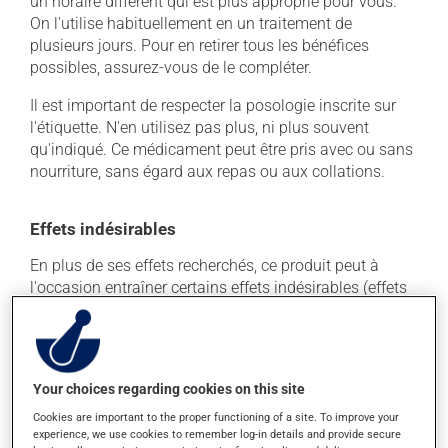
un horaire différent qui est plus approprié pour vous.
On l'utilise habituellement en un traitement de
plusieurs jours. Pour en retirer tous les bénéfices
possibles, assurez-vous de le compléter.
Il est important de respecter la posologie inscrite sur
l'étiquette. N'en utilisez pas plus, ni plus souvent
qu'indiqué. Ce médicament peut être pris avec ou sans
nourriture, sans égard aux repas ou aux collations.
Effets indésirables
En plus de ses effets recherchés, ce produit peut à
l'occasion entraîner certains effets indésirables (effets
secondaires), notamment :
il peut causer des maux de tête;
il peut causer de la diarrhée;
Your choices regarding cookies on this site
il peut donner des problèmes de digestion;
Cookies are important to the proper functioning of a site. To improve your
il peut modifier le goût des aliments;
experience, we use cookies to remember log-in details and provide secure