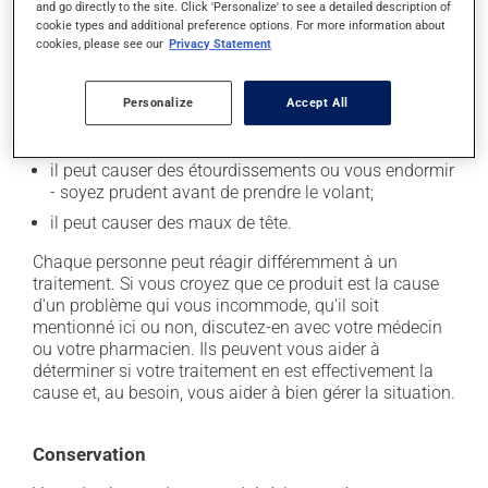
and go directly to the site. Click 'Personalize' to see a detailed description of
Effets indésirables
cookie types and additional preference options. For more information about
cookies, please see our
Privacy Statement
En plus de ses effets recherchés, ce produit peut à
l'occasion entraîner certains effets indésirables (effets
secondaires), notamment :
Personalize
Accept All
il peut rendre la bouche sèche;
il peut causer des étourdissements ou vous endormir
- soyez prudent avant de prendre le volant;
il peut causer des maux de tête.
Chaque personne peut réagir différemment à un
traitement. Si vous croyez que ce produit est la cause
d'un problème qui vous incommode, qu'il soit
mentionné ici ou non, discutez-en avec votre médecin
ou votre pharmacien. Ils peuvent vous aider à
déterminer si votre traitement en est effectivement la
cause et, au besoin, vous aider à bien gérer la situation.
Conservation