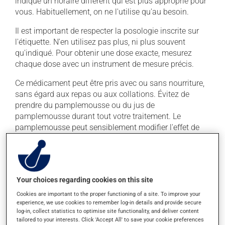
indiqué un horaire différent qui est plus approprié pour
vous. Habituellement, on ne l'utilise qu'au besoin.
Il est important de respecter la posologie inscrite sur
l'étiquette. N'en utilisez pas plus, ni plus souvent
qu'indiqué. Pour obtenir une dose exacte, mesurez
chaque dose avec un instrument de mesure précis.
Ce médicament peut être pris avec ou sans nourriture,
sans égard aux repas ou aux collations. Évitez de
prendre du pamplemousse ou du jus de
pamplemousse durant tout votre traitement. Le
pamplemousse peut sensiblement modifier l'effet de
votre médicament.
Il est recommandé de boire beaucoup d'eau durant tout
le traitement. La prise d'alcool peut augmenter l'effet de
ce produit. Il est donc recommandé d'éviter de prendre
Your choices regarding cookies on this site
de l'alcool ou des produits qui en contiennent pendant
Cookies are important to the proper functioning of a site. To improve your
que vous utilisez ce médicament.
experience, we use cookies to remember log-in details and provide secure
log-in, collect statistics to optimise site functionality, and deliver content
tailored to your interests. Click 'Accept All' to save your cookie preferences