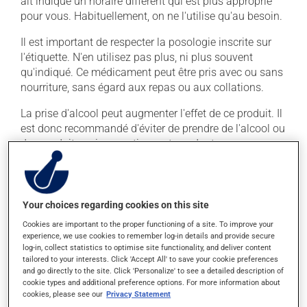
ait indiqué un horaire différent qui est plus approprié
pour vous. Habituellement, on ne l'utilise qu'au besoin.
Il est important de respecter la posologie inscrite sur
l'étiquette. N'en utilisez pas plus, ni plus souvent
qu'indiqué. Ce médicament peut être pris avec ou sans
nourriture, sans égard aux repas ou aux collations.
La prise d'alcool peut augmenter l'effet de ce produit. Il
est donc recommandé d'éviter de prendre de l'alcool ou
des produits qui en contiennent pendant que vous
utilisez ce médicament.
Effets indésirables
Your choices regarding cookies on this site
En plus de ses effets recherchés, ce produit peut à
Cookies are important to the proper functioning of a site. To improve your
experience, we use cookies to remember log-in details and provide secure
l'occasion entraîner certains effets indésirables (effets
log-in, collect statistics to optimise site functionality, and deliver content
secondaires), notamment :
tailored to your interests. Click 'Accept All' to save your cookie preferences
and go directly to the site. Click 'Personalize' to see a detailed description of
il peut causer des étourdissements ou vous endormir
cookie types and additional preference options. For more information about
- soyez prudent avant de prendre le volant;
cookies, please see our
Privacy Statement