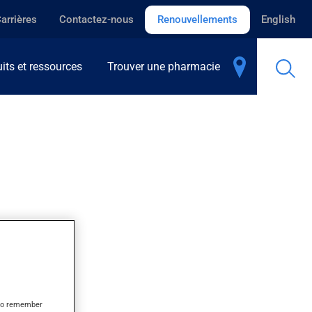
arrières
Contactez-nous
Renouvellements
English
its et ressources
Trouver une pharmacie
s to remember