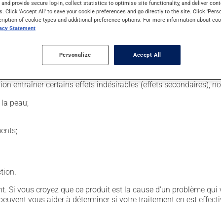
s and provide secure log-in, collect statistics to optimise site functionality, and deliver cont
s. Click 'Accept All' to save your cookie preferences and go directly to the site. Click 'Pers
cription of cookie types and additional preference options. For more information about coo
issement de santé, par un membre du personnel médical. Son uti
vacy Statement
 façon dont le médicament est administré sont alors déterminés se
Personalize
Accept All
sion entraîner certains effets indésirables (effets secondaires), 
 la peau;
ents;
ction.
. Si vous croyez que ce produit est la cause d'un problème qui 
euvent vous aider à déterminer si votre traitement en est effecti