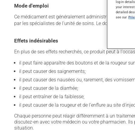
log-in detail
Mode d'emploi
your interest
detailed des
Ce médicament est généralement administré dans un établ
see our
Pri
par les spécialistes de l'unité de soins. Le dosage et la
Effets indésirables
En plus de ses effets recherchés, ce produit peut à l'occa
il peut faire apparaître des boutons et de la rougeur sur
il peut causer des saignements;
il peut causer des nausées ou, rarement, des vomissem
il peut causer de la diarrhée;
il peut entraîner de la faiblesse;
il peut causer de la rougeur et de l'enflure au site d'inje
Chaque personne peut réagir différemment à un traitement
discutez-en avec votre médecin ou votre pharmacien. Ils p
situation.