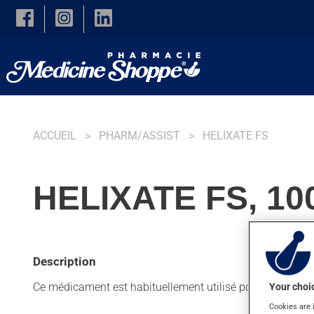
Skip to main content
ACCUEIL
PHARM/ASSIST
HELIXATE FS
HELIXATE FS, 10
Description
Ce médicament est habituellement utilisé pour prévenir et 
Your choic
Cookies are 