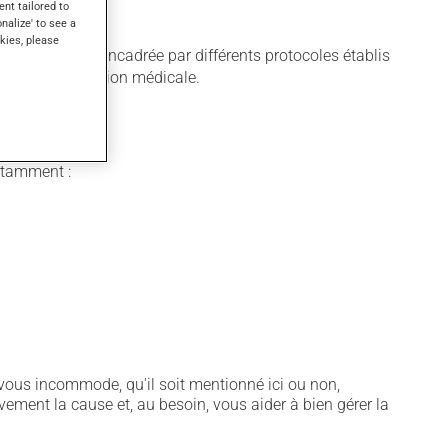
ent tailored to
onalize' to see a
kies, please
lisation est encadrée par différents protocoles établis
lon votre condition médicale.
notamment :
vous incommode, qu'il soit mentionné ici ou non,
vement la cause et, au besoin, vous aider à bien gérer la