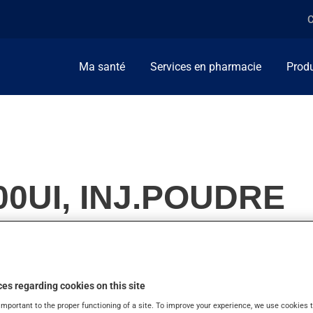
C
Ma santé
Services en pharmacie
Produ
00UI, INJ.POUDRE
traiter l'hémorragie.
es regarding cookies on this site
important to the proper functioning of a site. To improve your experience, we use cookie