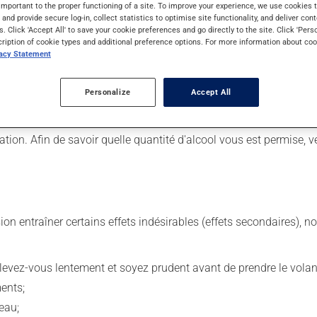
important to the proper functioning of a site. To improve your experience, we use cookie
s and provide secure log-in, collect statistics to optimise site functionality, and deliver cont
s. Click 'Accept All' to save your cookie preferences and go directly to the site. Click 'Pers
cription of cookie types and additional preference options. For more information about coo
 Il est possible que votre pharmacien vous ait indiqué un horaire d
vacy Statement
lisez pas plus, ni plus souvent qu'indiqué.
Personalize
Accept All
é de façon régulière et continue. Assurez-vous de ne jamais en ma
n. Afin de savoir quelle quantité d'alcool vous est permise, veu
sion entraîner certains effets indésirables (effets secondaires), 
levez-vous lentement et soyez prudent avant de prendre le volan
ents;
'eau;