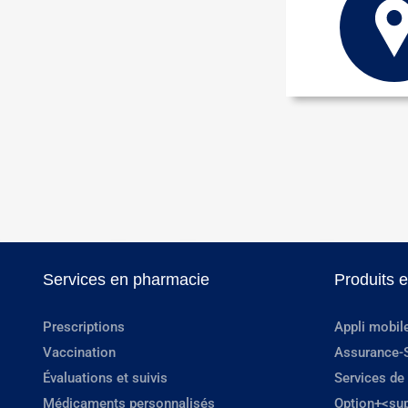
Services en pharmacie
Produits 
Prescriptions
Appli mobil
Vaccination
Assurance-
Évaluations et suivis
Services de
Médicaments personnalisés
Option+<su