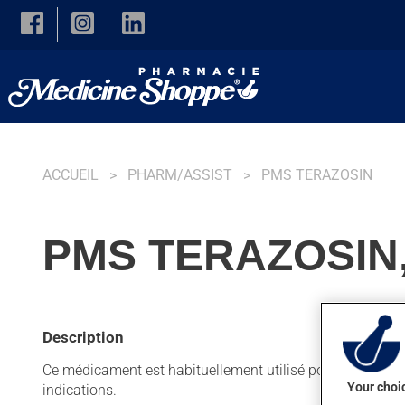
Skip to main content
ACCUEIL
PHARM/ASSIST
PMS TERAZOSIN
PMS TERAZOSIN
Description
Ce médicament est habituellement utilisé pour diminuer la
Your choic
indications.