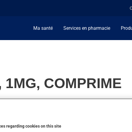
C
Ma santé
Services en pharmacie
Produ
, 1MG, COMPRIME
 tension artérielle. On l'emploie aussi pour diminuer les symptô
es regarding cookies on this site