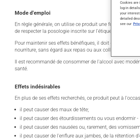
Cookies are 
log-in detail
Mode d'emploi
your interest
detailed des
En règle générale, on utilise ce produit une fois par jour.
see our
Pri
de respecter la posologie inscrite sur l'étiquette. N'en uti
Pour maintenir ses effets bénéfiques, il doit être utilis
nourriture, sans égard aux repas ou aux collations.
Il est recommandé de consommer de l'alcool avec modératio
santé.
Effets indésirables
En plus de ses effets recherchés, ce produit peut à l'occa
il peut causer des maux de tête;
il peut causer des étourdissements ou vous endormir - 
il peut causer des nausées ou, rarement, des vomissem
il peut causer de l'enflure aux jambes, de la rétention d