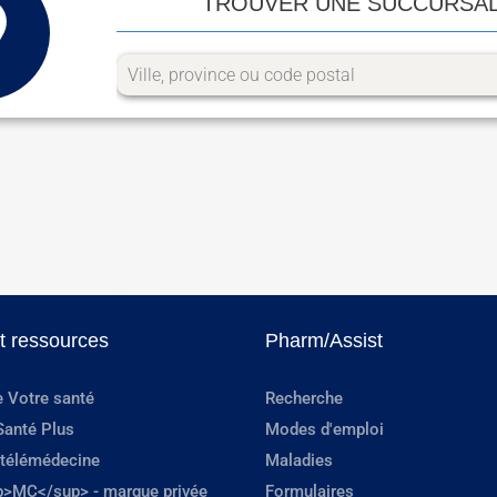
TROUVER UNE SUCCURSA
et ressources
Pharm/Assist
e Votre santé
Recherche
Santé Plus
Modes d'emploi
 télémédecine
Maladies
p>MC</sup> - marque privée
Formulaires