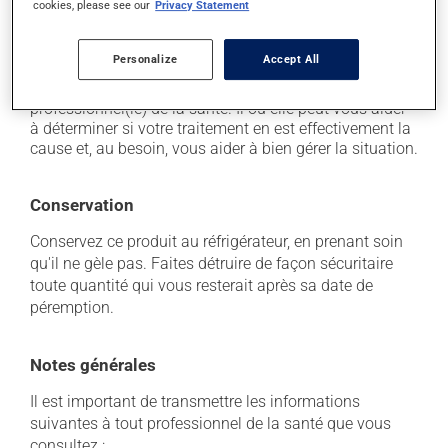
cookies, please see our
Privacy Statement
Chaque personne peut réagir différemment à un
traitement. Si vous croyez que ce produit est la cause
Personalize
Accept All
d'un problème qui vous incommode, qu'il soit
mentionné ici ou non, discutez-en avec votre
professionnel(le) de la santé. Il ou elle peut vous aider
à déterminer si votre traitement en est effectivement la
cause et, au besoin, vous aider à bien gérer la situation.
Conservation
Conservez ce produit au réfrigérateur, en prenant soin
qu'il ne gèle pas. Faites détruire de façon sécuritaire
toute quantité qui vous resterait après sa date de
péremption.
Notes générales
Il est important de transmettre les informations
suivantes à tout professionnel de la santé que vous
consultez :