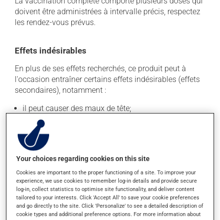
La vaccination complète comporte plusieurs doses qui
doivent être administrées à intervalle précis, respectez
les rendez-vous prévus.
Effets indésirables
En plus de ses effets recherchés, ce produit peut à
l'occasion entraîner certains effets indésirables (effets
secondaires), notamment :
il peut causer des maux de tête;
il peut donner des problèmes de digestion;
il peut causer des étourdissements - levez-vous
lentement et soyez prudent avant de prendre le
volant;
Your choices regarding cookies on this site
il peut causer une fatigue inhabituelle;
Cookies are important to the proper functioning of a site. To improve your
experience, we use cookies to remember log-in details and provide secure
il pourrait favoriser le développement d'infections
log-in, collect statistics to optimise site functionality, and deliver content
des voies respiratoires;
tailored to your interests. Click 'Accept All' to save your cookie preferences
il peut causer de la rougeur et de l'enflure au site
and go directly to the site. Click 'Personalize' to see a detailed description of
cookie types and additional preference options. For more information about
d'injection.