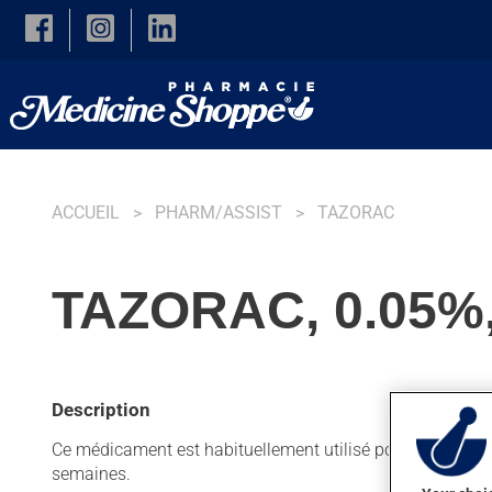
Skip to main content
ACCUEIL
PHARM/ASSIST
TAZORAC
TAZORAC, 0.05%
Description
Ce médicament est habituellement utilisé pour l'acné ou po
semaines.