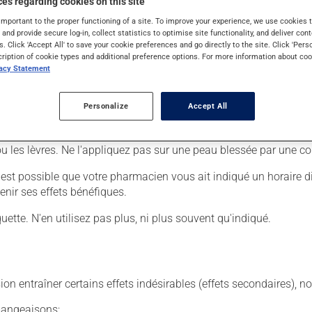
es regarding cookies on this site
important to the proper functioning of a site. To improve your experience, we use cookie
s and provide secure log-in, collect statistics to optimise site functionality, and deliver cont
s. Click 'Accept All' to save your cookie preferences and go directly to the site. Click 'Pers
er :
cription of cookie types and additional preference options. For more information about coo
vacy Statement
lication à la région affectée.
Personalize
Accept All
nt, si c'est sur les mains que vous avez appliqué le produit.
ou les lèvres. Ne l'appliquez pas sur une peau blessée par une co
 Il est possible que votre pharmacien vous ait indiqué un horaire 
enir ses effets bénéfiques.
iquette. N'en utilisez pas plus, ni plus souvent qu'indiqué.
sion entraîner certains effets indésirables (effets secondaires), 
émangeaisons;