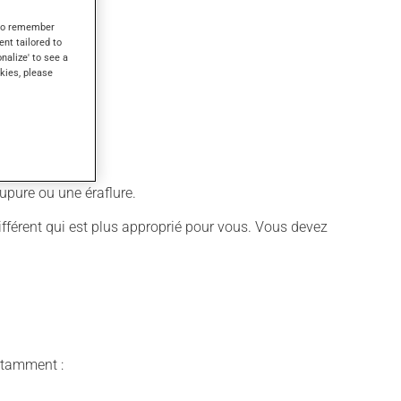
s to remember
ent tailored to
onalize' to see a
kies, please
upure ou une éraflure.
différent qui est plus approprié pour vous. Vous devez
notamment :