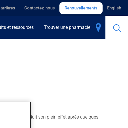
arrières
Contactez-nous
Renouvellements
English
its et ressources
Trouver une pharmacie
cations. Il produit son plein effet après quelques