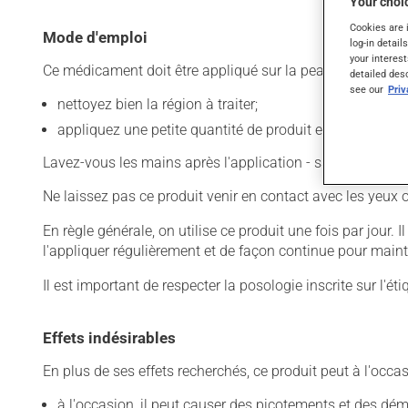
Your choic
Cookies are 
Mode d'emploi
log-in detail
your interest
Ce médicament doit être appliqué sur la peau. Pour l'utilis
detailed des
see our
Pri
nettoyez bien la région à traiter;
appliquez une petite quantité de produit et limitez l'app
Lavez-vous les mains après l'application - sauf, évidemme
Ne laissez pas ce produit venir en contact avec les yeux 
En règle générale, on utilise ce produit une fois par jour.
l'appliquer régulièrement et de façon continue pour maint
Il est important de respecter la posologie inscrite sur l'ét
Effets indésirables
En plus de ses effets recherchés, ce produit peut à l'occa
à l'occasion, il peut causer des picotements et des d