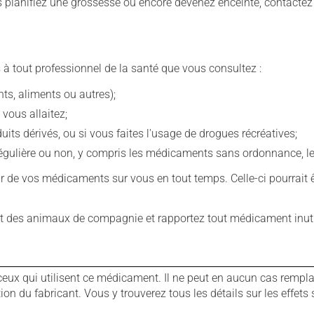
us planifiez une grossesse ou encore devenez enceinte, contactez
 à tout professionnel de la santé que vous consultez :
s, aliments ou autres);
 vous allaitez;
s dérivés, ou si vous faites l'usage de drogues récréatives;
ulière ou non, y compris les médicaments sans ordonnance, les 
our de vos médicaments sur vous en tout temps. Celle-ci pourrait ê
 des animaux de compagnie et rapportez tout médicament inutil
ux qui utilisent ce médicament. Il ne peut en aucun cas remplac
 du fabricant. Vous y trouverez tous les détails sur les effets 