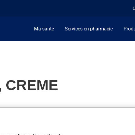
C
Ma santé
Services en pharmacie
Produ
, CREME
ur le psoriasis en plaques. On l'emploie aussi pour d'autres indi