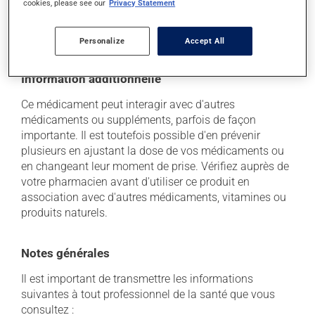
cookies, please see our
Privacy Statement
soleil. Faites détruire de façon sécuritaire toute
quantité qui vous resterait après sa date de
péremption.
Personalize
Accept All
Information additionnelle
Ce médicament peut interagir avec d'autres
médicaments ou suppléments, parfois de façon
importante. Il est toutefois possible d'en prévenir
plusieurs en ajustant la dose de vos médicaments ou
en changeant leur moment de prise. Vérifiez auprès de
votre pharmacien avant d'utiliser ce produit en
association avec d'autres médicaments, vitamines ou
produits naturels.
Notes générales
Il est important de transmettre les informations
suivantes à tout professionnel de la santé que vous
consultez :