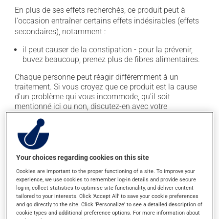
En plus de ses effets recherchés, ce produit peut à
l'occasion entraîner certains effets indésirables (effets
secondaires), notamment :
il peut causer de la constipation - pour la prévenir,
buvez beaucoup, prenez plus de fibres alimentaires.
Chaque personne peut réagir différemment à un
traitement. Si vous croyez que ce produit est la cause
d'un problème qui vous incommode, qu'il soit
mentionné ici ou non, discutez-en avec votre
professionnel(le) de la santé. Il ou elle peut vous aider
à déterminer si votre traitement en est effectivement la
cause et, au besoin, vous aider à bien gérer la situation.
Your choices regarding cookies on this site
Conservation
Cookies are important to the proper functioning of a site. To improve your
experience, we use cookies to remember log-in details and provide secure
Comme la plupart des médicaments, vous devriez
log-in, collect statistics to optimise site functionality, and deliver content
garder ce produit à la température ambiante.
tailored to your interests. Click 'Accept All' to save your cookie preferences
Conservez-le dans un endroit sécuritaire où il ne sera
and go directly to the site. Click 'Personalize' to see a detailed description of
pas exposé à la chaleur, à l'humidité ou à la lumière du
cookie types and additional preference options. For more information about