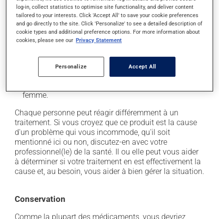
En plus de ses effets recherchés, ce produit peut à
log-in, collect statistics to optimise site functionality, and deliver content
l'occasion entraîner certains effets indésirables (effets
tailored to your interests. Click 'Accept All' to save your cookie preferences
and go directly to the site. Click 'Personalize' to see a detailed description of
secondaires), notamment :
cookie types and additional preference options. For more information about
cookies, please see our
Privacy Statement
il peut causer des maux de tête;
il peut causer de la diarrhée;
Personalize
Accept All
il peut causer des nausées et des vomissements;
il peut favoriser l'apparition de vaginites chez la
femme.
Chaque personne peut réagir différemment à un
traitement. Si vous croyez que ce produit est la cause
d'un problème qui vous incommode, qu'il soit
mentionné ici ou non, discutez-en avec votre
professionnel(le) de la santé. Il ou elle peut vous aider
à déterminer si votre traitement en est effectivement la
cause et, au besoin, vous aider à bien gérer la situation.
Conservation
Comme la plupart des médicaments, vous devriez