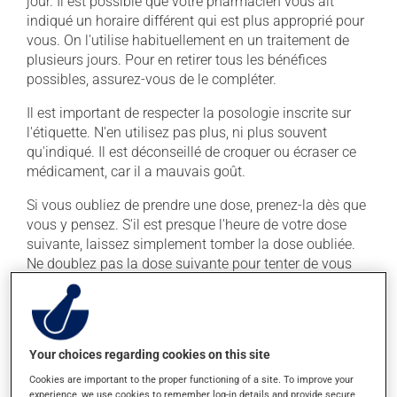
jour. Il est possible que votre pharmacien vous ait
indiqué un horaire différent qui est plus approprié pour
vous. On l'utilise habituellement en un traitement de
plusieurs jours. Pour en retirer tous les bénéfices
possibles, assurez-vous de le compléter.
Il est important de respecter la posologie inscrite sur
l'étiquette. N'en utilisez pas plus, ni plus souvent
qu'indiqué. Il est déconseillé de croquer ou écraser ce
médicament, car il a mauvais goût.
Si vous oubliez de prendre une dose, prenez-la dès que
vous y pensez. S'il est presque l'heure de votre dose
suivante, laissez simplement tomber la dose oubliée.
Ne doublez pas la dose suivante pour tenter de vous
rattraper. Ce médicament est plus efficace s'il est pris
avec de la nourriture. Prenez-le toujours avec un repas
ou une collation.
Your choices regarding cookies on this site
Effets indésirables
Cookies are important to the proper functioning of a site. To improve your
experience, we use cookies to remember log-in details and provide secure