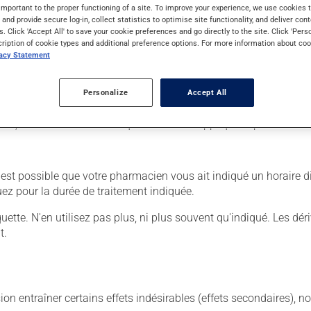
important to the proper functioning of a site. To improve your experience, we use cookie
s and provide secure log-in, collect statistics to optimise site functionality, and deliver cont
s. Click 'Accept All' to save your cookie preferences and go directly to the site. Click 'Pers
cription of cookie types and additional preference options. For more information about coo
er :
vacy Statement
Personalize
Accept All
lication à la région affectée.
nt, si c'est sur les mains que vous avez appliqué le produit.
 Il est possible que votre pharmacien vous ait indiqué un horaire 
uez pour la durée de traitement indiquée.
iquette. N'en utilisez pas plus, ni plus souvent qu'indiqué. Les dé
t.
sion entraîner certains effets indésirables (effets secondaires), 