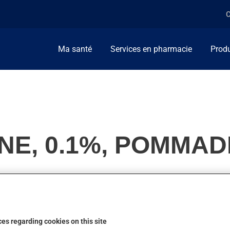
C
Ma santé
Services en pharmacie
Produ
E, 0.1%, POMMAD
 famille de la cortisone (corticostéroïde). Habituellement, on l
es regarding cookies on this site