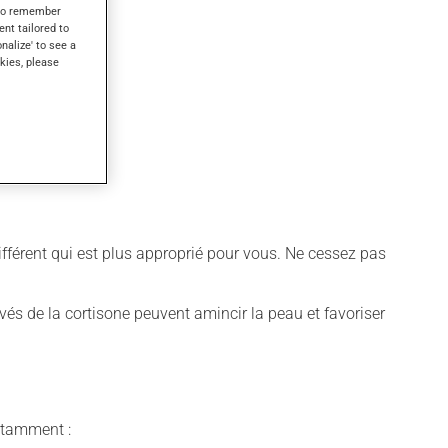
s to remember
ent tailored to
onalize' to see a
kies, please
différent qui est plus approprié pour vous. Ne cessez pas
rivés de la cortisone peuvent amincir la peau et favoriser
notamment :