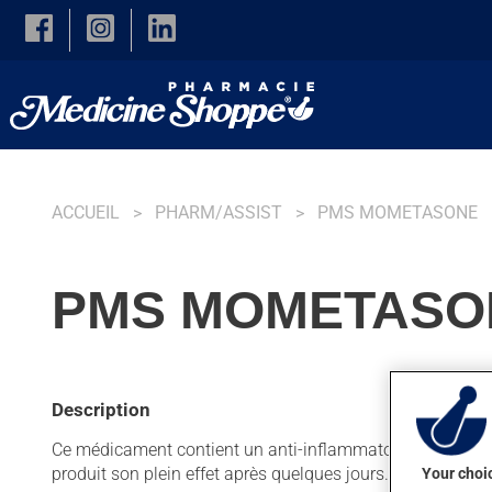
Skip to main content
ACCUEIL
PHARM/ASSIST
PMS MOMETASONE
PMS MOMETASON
Description
Ce médicament contient un anti-inflammatoire topique de la
produit son plein effet après quelques jours.
Your choic