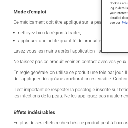
Cookies are 
log-in detail
Mode d'emploi
your interest
detailed des
Ce médicament doit être appliqué sur la peau. Pour l'utilis
see our
Pri
nettoyez bien la région à traiter;
appliquez une petite quantité de produit et limitez l'app
Lavez-vous les mains après l'application - sauf, évidemme
Ne laissez pas ce produit venir en contact avec vos yeux.
En règle générale, on utilise ce produit une fois par jour.
de l'appliquer dès qu'une amélioration est visible. Contin
Il est important de respecter la posologie inscrite sur l'ét
les infections de la peau. Ne les appliquez pas inutilemen
Effets indésirables
En plus de ses effets recherchés, ce produit peut à l'occa