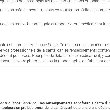
ulière ou non, y compris les médicaments sans ordonnance, les 
our de vos médicaments sur vous en tout temps. Celle-ci pourrait ê
 des animaux de compagnie et rapportez tout médicament inutil
cale est fourni par Vigilance Santé. Ce document est un résumé 
ls de vos professionnels de la santé, car les renseignements con
 adéquat pour vous. Pour plus de détails sur ce médicament, y co
s, consultez votre pharmacien ou la monographie du fabricant d
 par Vigilance Santé inc. Ces renseignements sont fournis à titre d
z toujours un professionnel de la santé avant de prendre une décis