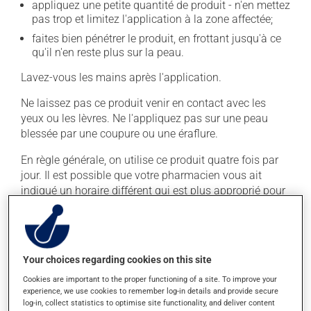
appliquez une petite quantité de produit - n'en mettez
pas trop et limitez l'application à la zone affectée;
faites bien pénétrer le produit, en frottant jusqu'à ce
qu'il n'en reste plus sur la peau.
Lavez-vous les mains après l'application.
Ne laissez pas ce produit venir en contact avec les
yeux ou les lèvres. Ne l'appliquez pas sur une peau
blessée par une coupure ou une éraflure.
En règle générale, on utilise ce produit quatre fois par
jour. Il est possible que votre pharmacien vous ait
indiqué un horaire différent qui est plus approprié pour
vous. Vous devez l'appliquer régulièrement et de façon
continue pour maintenir ses effets bénéfiques.
Il est important de respecter la posologie inscrite sur
Your choices regarding cookies on this site
l'étiquette. N'en utilisez pas plus, ni plus souvent
qu'indiqué. Si vous oubliez une dose, appliquez-la dès
Cookies are important to the proper functioning of a site. To improve your
experience, we use cookies to remember log-in details and provide secure
que vous y pensez. S'il est presque l'heure de
log-in, collect statistics to optimise site functionality, and deliver content
l'application suivante, laissez simplement tomber celle