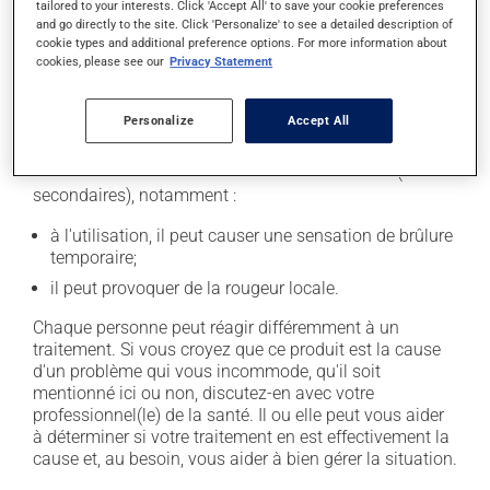
tailored to your interests. Click 'Accept All' to save your cookie preferences
que vous avez oubliée. N'en appliquez pas plus pour
and go directly to the site. Click 'Personalize' to see a detailed description of
tenter de vous rattraper.
cookie types and additional preference options. For more information about
cookies, please see our
Privacy Statement
Effets indésirables
Personalize
Accept All
En plus de ses effets recherchés, ce produit peut à
l'occasion entraîner certains effets indésirables (effets
secondaires), notamment :
à l'utilisation, il peut causer une sensation de brûlure
temporaire;
il peut provoquer de la rougeur locale.
Chaque personne peut réagir différemment à un
traitement. Si vous croyez que ce produit est la cause
d'un problème qui vous incommode, qu'il soit
mentionné ici ou non, discutez-en avec votre
professionnel(le) de la santé. Il ou elle peut vous aider
à déterminer si votre traitement en est effectivement la
cause et, au besoin, vous aider à bien gérer la situation.