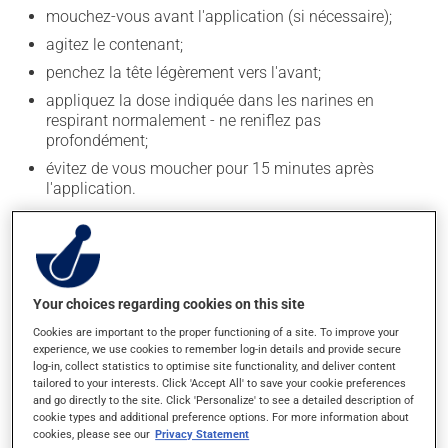
mouchez-vous avant l'application (si nécessaire);
agitez le contenant;
penchez la tête légèrement vers l'avant;
appliquez la dose indiquée dans les narines en
respirant normalement - ne reniflez pas
profondément;
évitez de vous moucher pour 15 minutes après
l'application.
Après l'application, essuyez l'embout du vaporisateur à
l'aide d'un papier-mouchoir ou d'un linge doux.
Il est possible de développer une dépendance à ce
médicament. Ne l'utilisez pas pour plus de 5 jours
Your choices regarding cookies on this site
consécutifs.
Cookies are important to the proper functioning of a site. To improve your
experience, we use cookies to remember log-in details and provide secure
En règle générale, on utilise ce produit deux fois par
log-in, collect statistics to optimise site functionality, and deliver content
jour. Il est possible que votre pharmacien vous ait
tailored to your interests. Click 'Accept All' to save your cookie preferences
and go directly to the site. Click 'Personalize' to see a detailed description of
indiqué un horaire différent qui est plus approprié pour
cookie types and additional preference options. For more information about
vous. Habituellement, on ne l'utilise qu'au besoin.
cookies, please see our
Privacy Statement