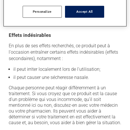
Il est important de respecter la posologie inscrite sur
l'étiquette. N'en utilisez pas plus, ni plus souvent
Personalize
Accept All
qu'indiqué.
Effets indésirables
En plus de ses effets recherchés, ce produit peut à
l'occasion entraîner certains effets indésirables (effets
secondaires), notamment :
il peut irriter localement lors de l'utilisation;
il peut causer une sécheresse nasale.
Chaque personne peut réagir différemment à un
traitement. Si vous croyez que ce produit est la cause
d'un problème qui vous incommode, qu'il soit
mentionné ici ou non, discutez-en avec votre médecin
ou votre pharmacien. Ils peuvent vous aider à
déterminer si votre traitement en est effectivement la
cause et, au besoin, vous aider à bien gérer la situation.