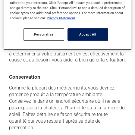
tailored to your interests. Click 'Accept All' to save your cookie preferences
il peut causer des maux de ventre;
and go directly to the site. Click 'Personalize' to see a detailed description of
il peut causer des nausées et des vomissements.
cookie types and additional preference options. For more information about
cookies, please see our
Privacy Statement
Chaque personne peut réagir différemment à un
traitement. Si vous croyez que ce produit est la cause
Personalize
Accept All
d'un problème qui vous incommode, qu'il soit
mentionné ici ou non, discutez-en avec votre
professionnel(le) de la santé. Il ou elle peut vous aider
à déterminer si votre traitement en est effectivement la
cause et, au besoin, vous aider à bien gérer la situation.
Conservation
Comme la plupart des médicaments, vous devriez
garder ce produit à la température ambiante.
Conservez-le dans un endroit sécuritaire où il ne sera
pas exposé à la chaleur, à l'humidité ou à la lumière du
soleil. Faites détruire de façon sécuritaire toute
quantité qui vous resterait après sa date de
péremption.