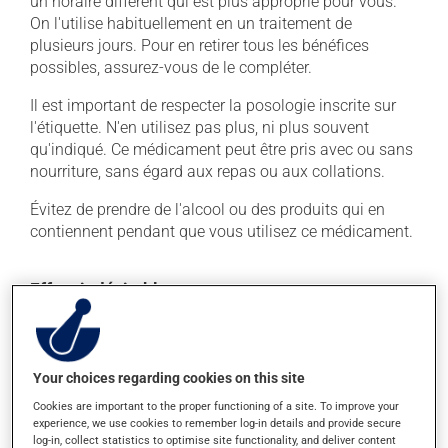
un horaire différent qui est plus approprié pour vous.
On l'utilise habituellement en un traitement de
plusieurs jours. Pour en retirer tous les bénéfices
possibles, assurez-vous de le compléter.
Il est important de respecter la posologie inscrite sur
l'étiquette. N'en utilisez pas plus, ni plus souvent
qu'indiqué. Ce médicament peut être pris avec ou sans
nourriture, sans égard aux repas ou aux collations.
Évitez de prendre de l'alcool ou des produits qui en
contiennent pendant que vous utilisez ce médicament.
Effets indésirables
En plus de ses effets recherchés, ce produit peut à
l'occasion entraîner certains effets indésirables (effets
secondaires), notamment :
Your choices regarding cookies on this site
il peut causer des maux de tête;
Cookies are important to the proper functioning of a site. To improve your
experience, we use cookies to remember log-in details and provide secure
il peut causer de la diarrhée;
log-in, collect statistics to optimise site functionality, and deliver content