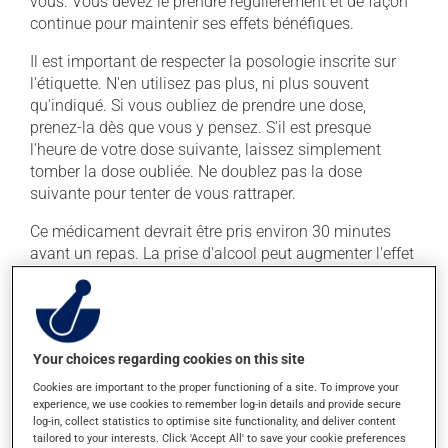
vous. Vous devez le prendre régulièrement et de façon
continue pour maintenir ses effets bénéfiques.
Il est important de respecter la posologie inscrite sur
l'étiquette. N'en utilisez pas plus, ni plus souvent
qu'indiqué. Si vous oubliez de prendre une dose,
prenez-la dès que vous y pensez. S'il est presque
l'heure de votre dose suivante, laissez simplement
tomber la dose oubliée. Ne doublez pas la dose
suivante pour tenter de vous rattraper.
Ce médicament devrait être pris environ 30 minutes
avant un repas. La prise d'alcool peut augmenter l'effet
de ce produit. Il est donc recommandé d'en
consommer avec modération. Afin de savoir quelle
quantité d'alcool vous est permise, veuillez en discuter
avec votre professionnel(le) de la santé.
Your choices regarding cookies on this site
Cookies are important to the proper functioning of a site. To improve your
Effets indésirables
experience, we use cookies to remember log-in details and provide secure
log-in, collect statistics to optimise site functionality, and deliver content
En plus de ses effets recherchés, ce produit peut à
tailored to your interests. Click 'Accept All' to save your cookie preferences