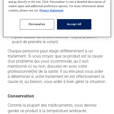
and go directly to the site. Click 'Personalize' to see a detailed description of
l'occasion entraîner certains effets indésirables (effets
cookie types and additional preference options. For more information about
secondaires), notamment :
cookies, please see our
Privacy Statement
il peut rendre la bouche sèche;
il agit sur l'intestin et peut causer de la diarrhée ou
Personalize
Accept All
de la constipation, selon la sensibilité de chacun;
il peut causer de la somnolence - soyez prudent
avant de prendre le volant.
Chaque personne peut réagir différemment à un
traitement. Si vous croyez que ce produit est la cause
d'un problème qui vous incommode, qu'il soit
mentionné ici ou non, discutez-en avec votre
professionnel(le) de la santé. Il ou elle peut vous aider
à déterminer si votre traitement en est effectivement la
cause et, au besoin, vous aider à bien gérer la situation.
Conservation
Comme la plupart des médicaments, vous devriez
garder ce produit à la température ambiante.