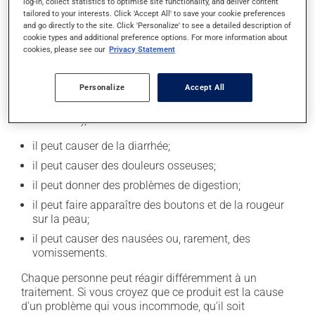
log-in, collect statistics to optimise site functionality, and deliver content
magnésium ou zinc). Attendez au moins 2 heures entre
tailored to your interests. Click 'Accept All' to save your cookie preferences
la prise de ces différents produits.
and go directly to the site. Click 'Personalize' to see a detailed description of
cookie types and additional preference options. For more information about
cookies, please see our
Privacy Statement
Effets indésirables
En plus de ses effets recherchés, ce produit peut à
Personalize
Accept All
l'occasion entraîner certains effets indésirables (effets
secondaires), notamment :
il peut causer de la diarrhée;
il peut causer des douleurs osseuses;
il peut donner des problèmes de digestion;
il peut faire apparaître des boutons et de la rougeur
sur la peau;
il peut causer des nausées ou, rarement, des
vomissements.
Chaque personne peut réagir différemment à un
traitement. Si vous croyez que ce produit est la cause
d'un problème qui vous incommode, qu'il soit