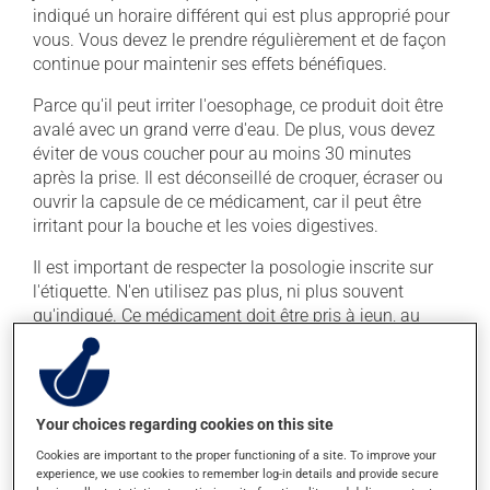
indiqué un horaire différent qui est plus approprié pour
vous. Vous devez le prendre régulièrement et de façon
continue pour maintenir ses effets bénéfiques.
Parce qu'il peut irriter l'oesophage, ce produit doit être
avalé avec un grand verre d'eau. De plus, vous devez
éviter de vous coucher pour au moins 30 minutes
après la prise. Il est déconseillé de croquer, écraser ou
ouvrir la capsule de ce médicament, car il peut être
irritant pour la bouche et les voies digestives.
Il est important de respecter la posologie inscrite sur
l'étiquette. N'en utilisez pas plus, ni plus souvent
qu'indiqué. Ce médicament doit être pris à jeun, au
moins 1 heure avant ou après un repas. Il doit être pris
seulement avec de l'eau, même le jus d'orange et le
café peuvent diminuer son absorption.
Your choices regarding cookies on this site
Pour assurer son efficacité, ne le prenez pas en même
temps que du lait ou des produits laitiers, un antiacide
Cookies are important to the proper functioning of a site. To improve your
experience, we use cookies to remember log-in details and provide secure
ou un supplément de minéraux (calcium, fer,